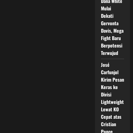
Dana White
Mulai
Dekati
Gervonta
Davis, Mega
Fight Baru
Berpotensi
Terwujud
José
Carfunjol
Kirim Pesan
Keras ke
Divisi
Lightweight
Lewat KO
Cepat atas
Cristian
Ponce