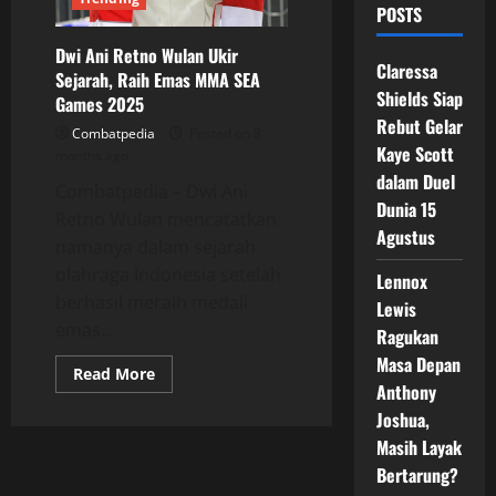
POSTS
Dwi Ani Retno Wulan Ukir
Claressa
Sejarah, Raih Emas MMA SEA
Shields Siap
Games 2025
Rebut Gelar
Combatpedia
Posted on 8
Kaye Scott
months ago
dalam Duel
Combatpedia – Dwi Ani
Dunia 15
Retno Wulan mencatatkan
Agustus
namanya dalam sejarah
olahraga Indonesia setelah
Lennox
berhasil meraih medali
Lewis
emas...
Ragukan
Masa Depan
Read
Read More
more
Anthony
about
Joshua,
Dwi
Ani
Masih Layak
Retno
Wulan
Bertarung?
Ukir