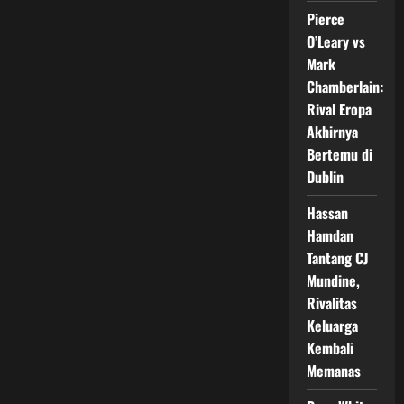
Sejarah,
Raih
Pierce
Emas
MMA
O’Leary vs
SEA
Mark
Games
2025
Chamberlain:
Rival Eropa
Akhirnya
Bertemu di
Dublin
Hassan
Hamdan
Tantang CJ
Mundine,
Rivalitas
Keluarga
Kembali
Memanas