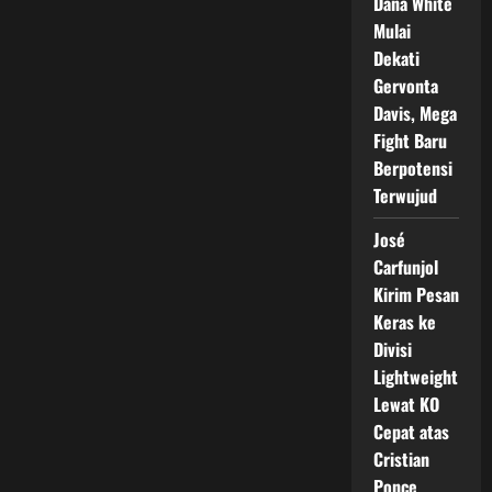
Dana White
Mulai
Dekati
Gervonta
Davis, Mega
Fight Baru
Berpotensi
Terwujud
José
Carfunjol
Kirim Pesan
Keras ke
Divisi
Lightweight
Lewat KO
Cepat atas
Cristian
Ponce