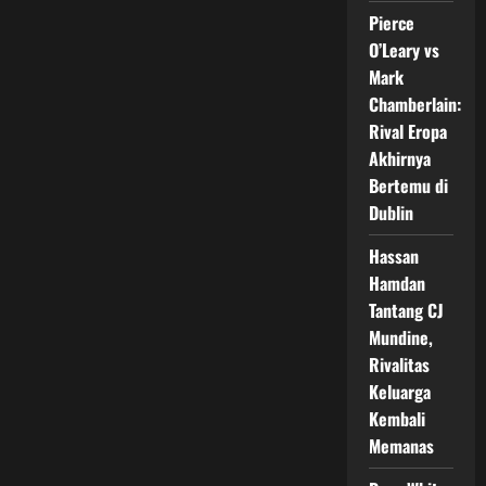
dengan
KO
Pierce
Spektakuler
O’Leary vs
Mark
Chamberlain:
Rival Eropa
Akhirnya
Bertemu di
Dublin
Hassan
Hamdan
Tantang CJ
Mundine,
Rivalitas
Keluarga
Kembali
Memanas