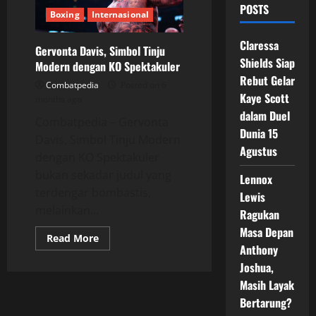
POSTS
Boxing
Internasional
Claressa
Gervonta Davis, Simbol Tinju
Shields Siap
Modern dengan KO Spektakuler
Rebut Gelar
Combatpedia
Posted on 6
Kaye Scott
months ago
dalam Duel
Combatpedia – Gervonta
Dunia 15
Davis, Simbol Tinju Modern
Agustus
dengan KO Spektakuler
bukan sekadar judul yang
Lennox
terdengar bombastis,
Lewis
melainkan...
Ragukan
Masa Depan
Read
Read More
more
Anthony
about
Joshua,
Gervonta
Davis,
Masih Layak
Simbol
Tinju
Bertarung?
Modern