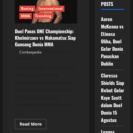
POSTS
Boxing
Internasional
MMA
Trending
Aaron
McKenna vs
Duel Panas ONE Championship:
Etinosa
Kholmirzaev vs Wakamatsu Siap
Oliha, Duel
Guncang Dunia MMA
Gelar Dunia
Combatpedia
Posted on 4
Panaskan
months ago
Dublin
Combatpedia – Duel Panas
ONE Championship
Claressa
kembali menjadi sorotan
Shields Siap
global setelah munculnya
Rebut Gelar
pertarungan antara
Kaye Scott
Avazbek Kholmirzaev dan
dalam Duel
Yuya...
Dunia 15
Agustus
Read
Read More
more
Lennox
about