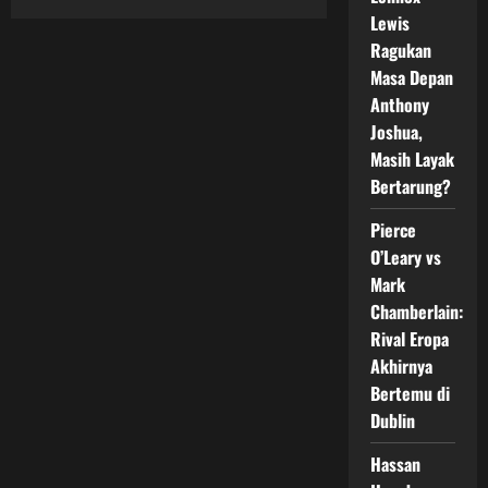
Duel
Lewis
Panas
ONE
Ragukan
Championship:
Kholmirzaev
Masa Depan
vs
Anthony
Wakamatsu
Siap
Joshua,
Guncang
Dunia
Masih Layak
MMA
Bertarung?
Pierce
O’Leary vs
Mark
Chamberlain:
Rival Eropa
Akhirnya
Bertemu di
Dublin
Hassan