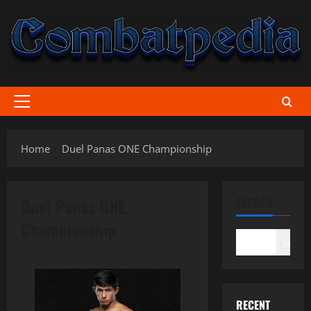
Skip
to
content
Primary
Menu
Home
Duel Panas ONE Championship
Duel Panas ONE
SEARCH
Championship
Search
RECENT