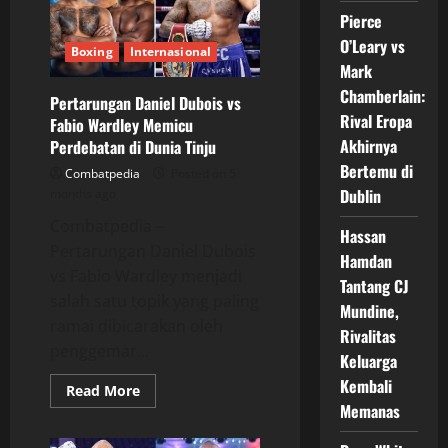
Fury,
Usyk,
Pierce
dan
Dubois
O’Leary vs
Boxing
Internasional
Ramaikan
Mark
Dunia
Boxing
Chamberlain:
Pertarungan Daniel Dubois vs
Rival Eropa
Fabio Wardley Memicu
Akhirnya
Perdebatan di Dunia Tinju
Bertemu di
Combatpedia
Posted on 5
Dublin
months ago
Combatpedia –
Hassan
Pertarungan Daniel Dubois
Hamdan
vs Fabio Wardley menjadi
Tantang CJ
salah satu topik yang paling
Mundine,
ramai dibicarakan oleh
Rivalitas
penggemar...
Keluarga
Kembali
Read
Read More
more
Memanas
about
Pertarungan
Daniel