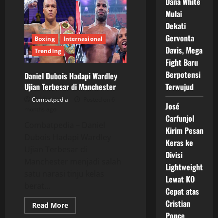
Dana White
Dubois
vs
Mulai
Fabio
Dekati
Wardley
Memicu
Gervonta
Boxing
Internasional
Perdebatan
di
Davis, Mega
Trending
Dunia
Tinju
Fight Baru
Berpotensi
Daniel Dubois Hadapi Wardley
Ujian Terbesar di Manchester
Terwujud
Combatpedia
Posted on 6
José
months ago
Carfunjol
Combatpedia – Daniel
Kirim Pesan
Dubois Hadapi Wardley
Keras ke
Ujian Terbesar di
Divisi
Manchester menjadi salah
Lightweight
satu narasi tinju kelas
Lewat KO
berat...
Cepat atas
Cristian
Read
Read More
more
Ponce