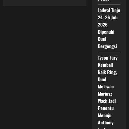
about
Daniel
Dubois
Jadwal Tinju
Hadapi
Wardley
24–26 Juli
Ujian
2026
Terbesar
di
Dipenuhi
Manchester
Duel
Bergengsi
Tyson Fury
Kembali
Naik Ring,
Duel
Melawan
Mariusz
Wach Jadi
Penentu
Menuju
Anthony