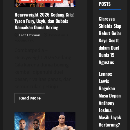
POSTS
Heavyweight 2026 Sedang Gila!
Claressa
Tyson Fury, Usyk, dan Dubois
Shields Siap
Ramaikan Dunia Boxing
Rebut Gelar
Erez Othman
Posted on 3
Kaye Scott
months ago
dalam Duel
Combatpedia –
Dunia 15
Heavyweight 2026 Sedang
Agustus
Gila karena dunia boxing
kembali dipenuhi duel
Lennox
besar, rivalitas panas, dan
Lewis
kemunculan petinju...
Ragukan
Masa Depan
Read
Read More
more
Anthony
about
Joshua,
Heavyweight
2026
Masih Layak
Sedang
Gila!
Bertarung?
Tyson