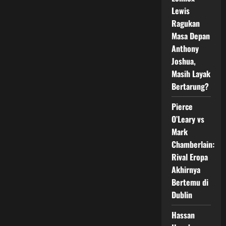
vs
Alberto
Lewis
Puello
Batal
Ragukan
Mendadak
Masa Depan
Anthony
Joshua,
Masih Layak
Bertarung?
Pierce
O’Leary vs
Mark
Chamberlain:
Rival Eropa
Akhirnya
Bertemu di
Dublin
Hassan