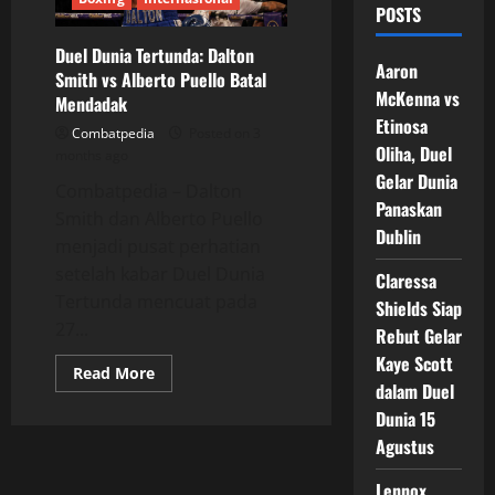
POSTS
Duel Dunia Tertunda: Dalton
Aaron
Smith vs Alberto Puello Batal
McKenna vs
Mendadak
Etinosa
Combatpedia
Posted on 3
Oliha, Duel
months ago
Gelar Dunia
Combatpedia – Dalton
Panaskan
Smith dan Alberto Puello
Dublin
menjadi pusat perhatian
setelah kabar Duel Dunia
Claressa
Tertunda mencuat pada
Shields Siap
27...
Rebut Gelar
Kaye Scott
Read
Read More
more
dalam Duel
about
Dunia 15
Duel
Dunia
Agustus
Tertunda:
Dalton
Smith
Lennox