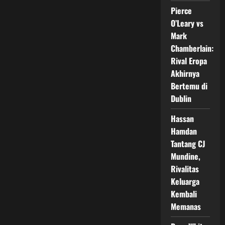
TKO
Pierce
dan
Jadi
O’Leary vs
Sorotan
Awal
Mark
Maret
2026
Chamberlain:
Rival Eropa
Akhirnya
Bertemu di
Dublin
Hassan
Hamdan
Tantang CJ
Mundine,
Rivalitas
Keluarga
Kembali
Memanas