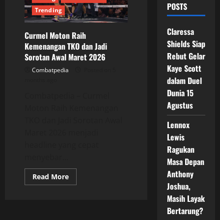
POSTS
Trending
Claressa
Curmel Moton Raih
Shields Siap
Kemenangan TKO dan Jadi
Rebut Gelar
Sorotan Awal Maret 2026
Kaye Scott
Combatpedia
Posted on 5
dalam Duel
months ago
Dunia 15
Combatpedia – Curmel
Agustus
Moton Raih Kemenangan
TKO dan Jadi Sorotan Awal
Lennox
Maret 2026 menjadi
Lewis
headline yang cepat
Ragukan
menyebar...
Masa Depan
Anthony
Read
Read More
more
Joshua,
about
Curmel
Masih Layak
Moton
Bertarung?
Raih
Kemenangan