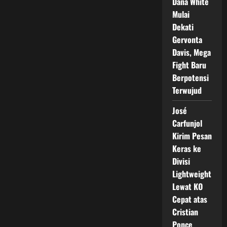
Dana White
Mulai
Dekati
Gervonta
Davis, Mega
Fight Baru
Berpotensi
Terwujud
José
Carfunjol
Kirim Pesan
Keras ke
Divisi
Lightweight
Lewat KO
Cepat atas
Cristian
Ponce