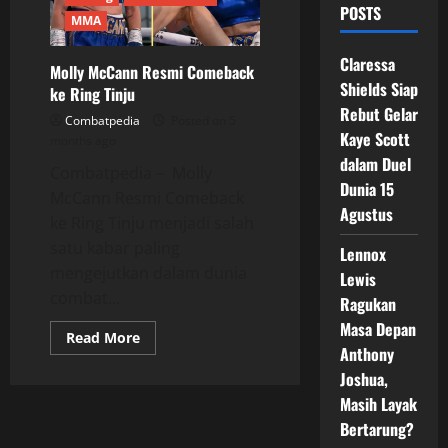
POSTS
MMA
Claressa
Molly McCann Resmi Comeback
Shields Siap
ke Ring Tinju
Rebut Gelar
Combatpedia
Posted on 5
Kaye Scott
months ago
dalam Duel
Combatpedia – Molly
Dunia 15
McCann Resmi Comeback
Agustus
ke Ring Tinju menjadi salah
satu kabar paling
Lennox
mengejutkan dalam dunia
Lewis
combat...
Ragukan
Masa Depan
Read
Read More
more
Anthony
about
Joshua,
Molly
McCann
Masih Layak
Resmi
Comeback
Bertarung?
ke