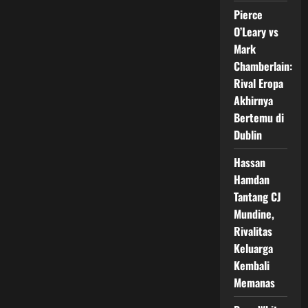
Ring
Tinju
Pierce
O’Leary vs
Mark
Chamberlain:
Rival Eropa
Akhirnya
Bertemu di
Dublin
Hassan
Hamdan
Tantang CJ
Mundine,
Rivalitas
Keluarga
Kembali
Memanas