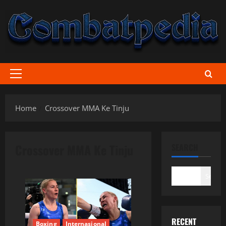
Skip
to
content
Primary
Menu
Home
Crossover MMA Ke Tinju
Crossover MMA Ke Tinju
SEARCH
Search
RECENT
Boxing
Internasional