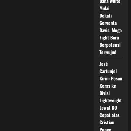
Dana White
Mulai
Dekati
Gervonta
Davis, Mega
Fight Baru
Berpotensi
Terwujud
José
Carfunjol
Kirim Pesan
Keras ke
Divisi
Lightweight
Lewat KO
Cepat atas
Cristian
Ponce