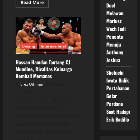
Read
Read More
Duel
more
about
Melawan
Pierce
O’Leary
Mariusz
vs
Wach Jadi
Mark
Chamberlain:
Penentu
Rival
Eropa
Menuju
Akhirnya
Boxing
Internasional
Bertemu
Anthony
di
Dublin
Joshua
Hassan Hamdan Tantang CJ
Mundine, Rivalitas Keluarga
Shokichi
Kembali Memanas
Iwata Bidik
Erez Othman
Posted on 1
Pertahanan
week ago
Gelar
Combatpedia – Hassan
Perdana
Hamdan kembali menjadi
Saat Hadapi
pusat perhatian dunia tinju
Erik Badillo
setelah secara terbuka
menantang CJ Mundine
untuk naik...