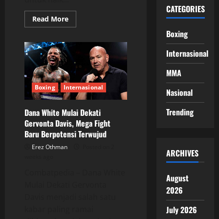
CATEGORIES
Read
Read More
more
about
Boxing
Hassan
Hamdan
Internasional
Tantang
CJ
Mundine,
MMA
Rivalitas
Keluarga
Kembali
Boxing
Internasional
Nasional
Memanas
Trending
Dana White Mulai Dekati
Gervonta Davis, Mega Fight
Baru Berpotensi Terwujud
Erez Othman
Posted on 2
ARCHIVES
weeks ago
Combatpedia – Dana White
August
Mulai Dekati Gervonta
2026
Davis menjadi salah satu
kabar paling ramai
July 2026