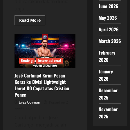
dibicarakan dalam dunia
June 2026
tinju...
May 2026
Read
Read More
more
about
April 2026
Dana
White
Mulai
March 2026
Dekati
Gervonta
February
Davis,
Mega
2026
Fight
Boxing
Internasional
Baru
Berpotensi
January
Terwujud
José Carfunjol Kirim Pesan
2026
Keras ke Divisi Lightweight
Lewat KO Cepat atas Cristian
December
Ponce
2025
Erez Othman
Posted on 2
November
weeks ago
2025
Combatpedia – José
Carfunjol menjadi salah