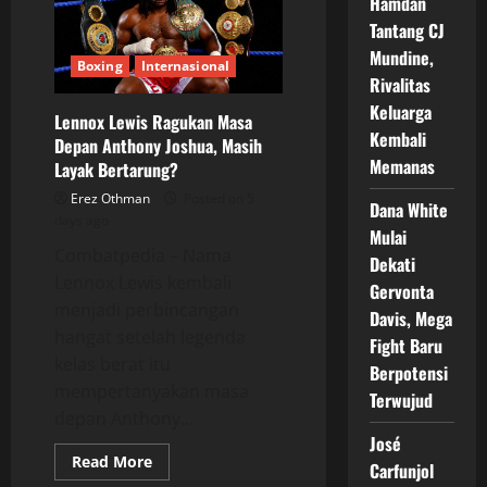
Hamdan
Rebut
Gelar
Tantang CJ
Kaye
Scott
Mundine,
dalam
Boxing
Internasional
Duel
Rivalitas
Dunia
Keluarga
15
Lennox Lewis Ragukan Masa
Agustus
Kembali
Depan Anthony Joshua, Masih
Memanas
Layak Bertarung?
Erez Othman
Posted on 5
Dana White
days ago
Mulai
Combatpedia – Nama
Dekati
Lennox Lewis kembali
Gervonta
menjadi perbincangan
Davis, Mega
hangat setelah legenda
Fight Baru
kelas berat itu
Berpotensi
mempertanyakan masa
Terwujud
depan Anthony...
José
Read
Read More
Carfunjol
more