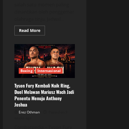
salah satu momen paling
dinantikan oleh penggemar
olahraga tinju. Jadwal...
Read
Read More
more
about
Jadwal
Tinju
24–
26
Juli
2026
Dipenuhi
Duel
Boxing
Internasional
Bergengsi
Tyson Fury Kembali Naik Ring,
Duel Melawan Mariusz Wach Jadi
Penentu Menuju Anthony
Joshua
Erez Othman
Posted on 3
weeks ago
Combatpedia – Tyson Fury