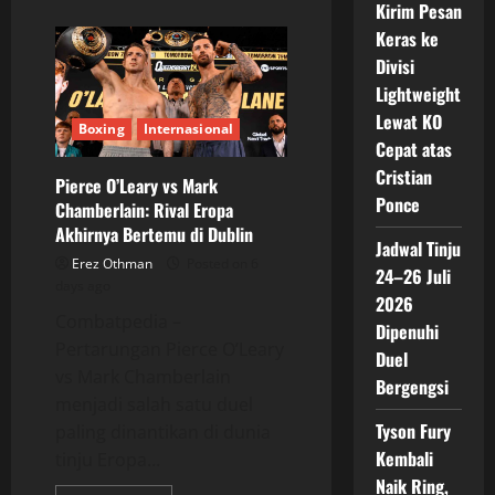
about
Kirim Pesan
Lennox
Lewis
Keras ke
Ragukan
Divisi
Masa
Depan
Lightweight
Anthony
Joshua,
Lewat KO
Masih
Boxing
Internasional
Layak
Cepat atas
Bertarung?
Cristian
Pierce O’Leary vs Mark
Ponce
Chamberlain: Rival Eropa
Akhirnya Bertemu di Dublin
Jadwal Tinju
Erez Othman
Posted on 6
24–26 Juli
days ago
2026
Combatpedia –
Dipenuhi
Pertarungan Pierce O’Leary
Duel
vs Mark Chamberlain
Bergengsi
menjadi salah satu duel
Tyson Fury
paling dinantikan di dunia
Kembali
tinju Eropa...
Naik Ring,