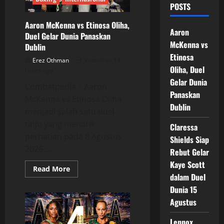
POSTS
Aaron McKenna vs Etinosa Oliha,
Aaron
Duel Gelar Dunia Panaskan
McKenna vs
Dublin
Etinosa
Erez Othman
Posted on 13
Oliha, Duel
hours ago
Gelar Dunia
Combatpedia – Aaron
Panaskan
McKenna vs Etinosa Oliha
Dublin
menjadi salah satu duel
tinju yang menarik
Claressa
perhatian pada 8 Agustus
Shields Siap
2026....
Rebut Gelar
Kaye Scott
Read
Read More
more
dalam Duel
about
Dunia 15
Aaron
McKenna
Agustus
vs
Etinosa
Oliha,
Lennox