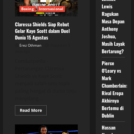
Duel
Gelar
Lewis
Dunia
Boxing
Internasional
Panaskan
Ragukan
Dublin
Masa Depan
Claressa Shields Siap Rebut
Anthony
Gelar Kaye Scott dalam Duel
Joshua,
Dunia 15 Agustus
Masih Layak
Erez Othman
Posted on 3
Bertarung?
days ago
Combatpedia –
Pierce
Pertarungan Claressa
O’Leary vs
Shields vs Kaye Scott
Mark
menjadi salah satu topik
Chamberlain:
paling hangat di dunia tinju
Rival Eropa
menjelang...
Akhirnya
Bertemu di
Read
Read More
more
Dublin
about
Claressa
Shields
Hassan
Siap