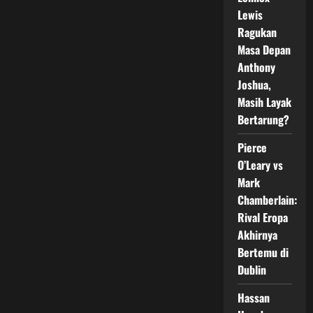
Dunia
Boxing
Lewis
Meledak,
9
Ragukan
Pertarungan
Masa Depan
Panas
dalam
Anthony
Satu
Malam
Joshua,
Masih Layak
Bertarung?
Pierce
O’Leary vs
Mark
Chamberlain:
Rival Eropa
Akhirnya
Bertemu di
Dublin
Hassan