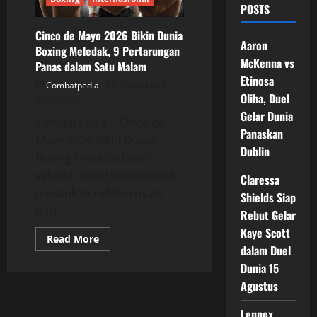
POSTS
Cinco de Mayo 2026 Bikin Dunia
Aaron
Boxing Meledak, 9 Pertarungan
McKenna vs
Panas dalam Satu Malam
Etinosa
Combatpedia
Posted on 3
Oliha, Duel
months ago
Gelar Dunia
Combatpedia – Cinco de
Panaskan
Mayo 2026 Bikin Dunia
Dublin
Boxing Meledak bukan
sekadar judul sensasional,
Claressa
melainkan refleksi nyata
Shields Siap
dari...
Rebut Gelar
Kaye Scott
Read
Read More
more
dalam Duel
about
Dunia 15
Cinco
de
Agustus
Mayo
2026
Bikin
Lennox