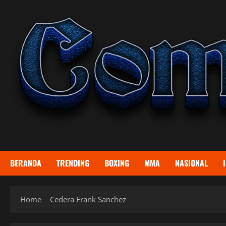
Skip
to
content
BERANDA
TRENDING
BOXING
MMA
NASIONAL
Home
Cedera Frank Sanchez