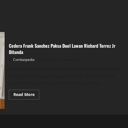
Cedera Frank Sanchez Paksa Duel Lawan Richard Torrez Jr
Ditunda
Combatpedia
Posted on 5 months ago
Combatpedia – Cedera Frank Sanchez menjadi kabar
mengejutkan bagi penggemar tinju dunia setelah
diumumkan bahwa duel melawan Richard...
Read
Read More
more
about
Cedera
Frank
Sanchez
Paksa
Duel
Lawan