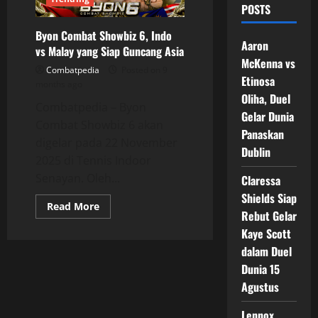
POSTS
Byon Combat Showbiz 6, Indo
Aaron
vs Malay yang Siap Guncang Asia
McKenna vs
Combatpedia
Posted on 9
Etinosa
months ago
Oliha, Duel
Combatpedia – Byon
Gelar Dunia
Combat Showbiz 6 akan
Panaskan
digelar pada 22 November
Dublin
2025 di Tennis Indoor
Senayan. Oleh...
Claressa
Shields Siap
Read
Read More
Rebut Gelar
more
about
Kaye Scott
Byon
Combat
dalam Duel
Showbiz
6,
Dunia 15
Indo
vs
Agustus
Malay
yang
Lennox
Siap