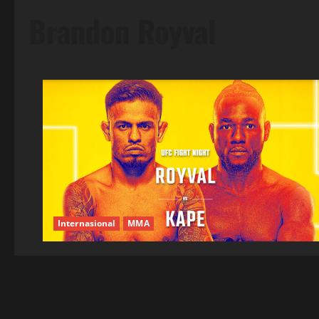
Brandon Royval
Internasional
MMA