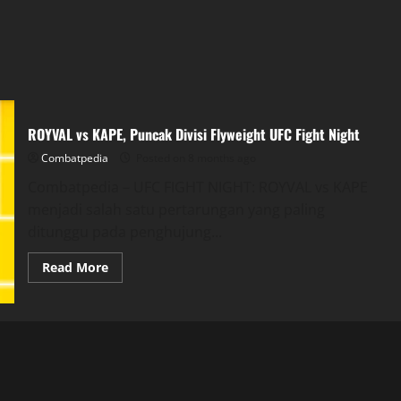
ROYVAL vs KAPE, Puncak Divisi Flyweight UFC Fight Night
Combatpedia
Posted on 8 months ago
Combatpedia – UFC FIGHT NIGHT: ROYVAL vs KAPE
menjadi salah satu pertarungan yang paling
ditunggu pada penghujung...
Read
Read More
more
about
ROYVAL
vs
KAPE,
Puncak
Divisi
Flyweight
UFC
Fight