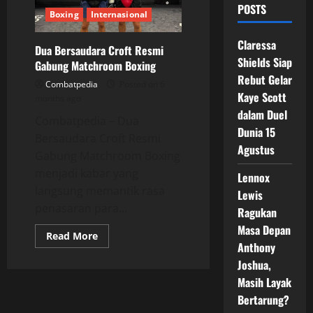
POSTS
Boxing
Internasional
Claressa
Dua Bersaudara Croft Resmi
Shields Siap
Gabung Matchroom Boxing
Rebut Gelar
Combatpedia
Posted on 6
Kaye Scott
months ago
dalam Duel
Combatpedia – Dua
Dunia 15
Bersaudara Croft Resmi
Agustus
Gabung Matchroom Boxing
menjadi kabar yang
Lennox
langsung memantik rasa
Lewis
penasaran para...
Ragukan
Masa Depan
Read
Read More
more
Anthony
about
Joshua,
Dua
Bersaudara
Masih Layak
Croft
Resmi
Bertarung?
Gabung