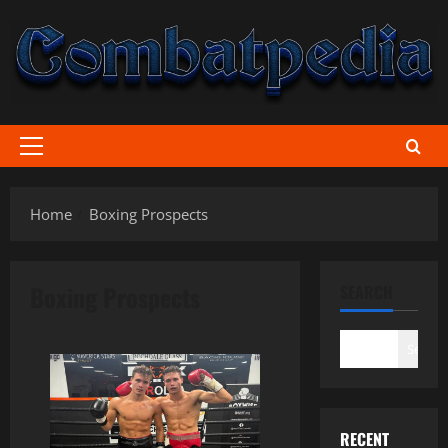
Skip
to
content
Primary
Menu
Home
Boxing Prospects
Boxing Prospects
SEARCH
Search
RECENT