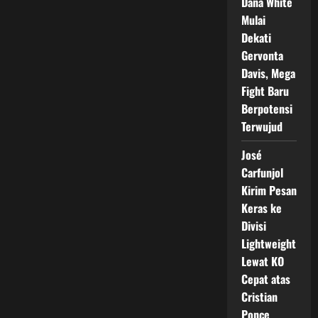
Dana White
Mulai
Dekati
Gervonta
Davis, Mega
Fight Baru
Berpotensi
Terwujud
José
Carfunjol
Kirim Pesan
Keras ke
Divisi
Lightweight
Lewat KO
Cepat atas
Cristian
Ponce