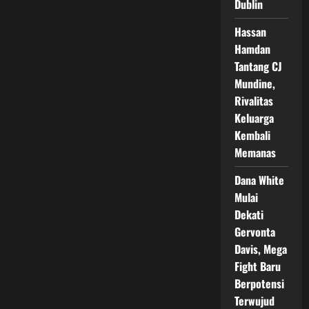
Duel
Dublin
Brutal
Paling
Dinanti
Hassan
yang
Hamdan
Siap
Mengguncang
Tantang CJ
Dunia
Tinju
Mundine,
Rivalitas
Keluarga
Kembali
Memanas
Dana White
Mulai
Dekati
Gervonta
Davis, Mega
Fight Baru
Berpotensi
Terwujud