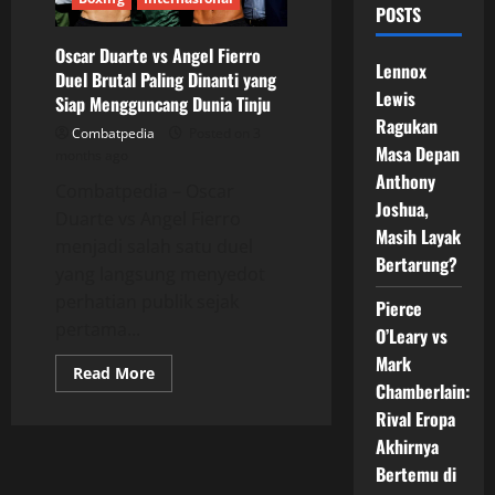
POSTS
Oscar Duarte vs Angel Fierro
Lennox
Duel Brutal Paling Dinanti yang
Lewis
Siap Mengguncang Dunia Tinju
Ragukan
Combatpedia
Posted on 3
Masa Depan
months ago
Anthony
Combatpedia – Oscar
Joshua,
Duarte vs Angel Fierro
Masih Layak
menjadi salah satu duel
Bertarung?
yang langsung menyedot
perhatian publik sejak
Pierce
pertama...
O’Leary vs
Mark
Read
Read More
more
Chamberlain:
about
Rival Eropa
Oscar
Duarte
Akhirnya
vs
Angel
Bertemu di
Fierro