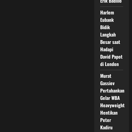
Erik Badillo
Harlem
Eubank
Bidik
Langkah
Besar saat
Hadapi
David Papot
di London
Murat
Gassiev
Pertahankan
Gelar WBA
Heavyweight
Hentikan
Peter
Kadiru