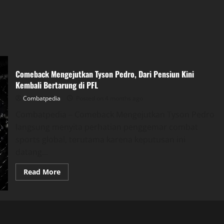
Comeback Mengejutkan Tyson Pedro, Dari Pensiun Kini
Kembali Bertarung di PFL
Combatpedia
Posted on 4 months ago
Combatpedia – Comeback Mengejutkan Tyson Pedro
langsung menyita perhatian penggemar combat
sports global, terutama karena keputusan ini
datang...
Read
Read More
more
about
Comeback
Mengejutkan
Tyson
Pedro,
Dari