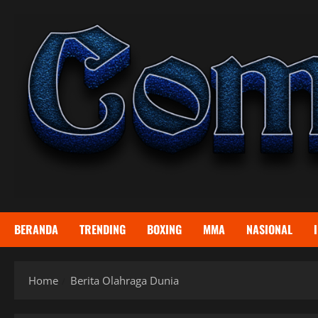
Skip
to
content
BERANDA
TRENDING
BOXING
MMA
NASIONAL
Home
Berita Olahraga Dunia