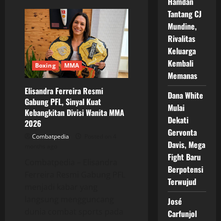
Hamdan
Khamzat
Chimaev
Tantang CJ
Akhirnya
Mundine,
Tumbang!
Sean
Rivalitas
Strickland
Rebut
Keluarga
Sabuk
UFC
Kembali
Boxing
MMA
328
Memanas
Elisandra Ferreira Resmi
Dana White
Gabung PFL, Sinyal Kuat
Mulai
Kebangkitan Divisi Wanita MMA
Dekati
2026
Gervonta
Combatpedia
Posted on 4
Davis, Mega
months ago
Fight Baru
Combatpedia – Elisandra
Berpotensi
Ferreira Resmi Gabung PFL
Terwujud
menjadi kabar yang
langsung mengguncang
José
dunia combat sports pada
Carfunjol