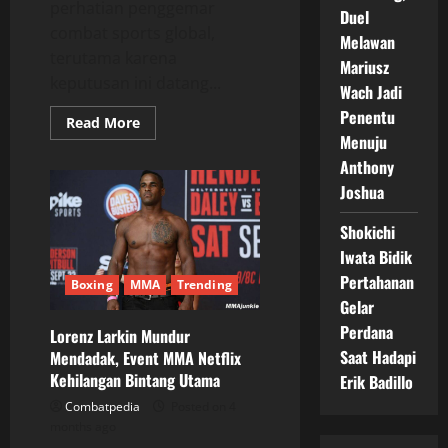
perhatian penggemar
Duel
combat sports global,
Melawan
terutama karena
Mariusz
keputusan ini datang...
Wach Jadi
Penentu
Read
Read More
more
Menuju
about
Comeback
Anthony
Mengejutkan
Joshua
Tyson
Pedro,
Dari
Shokichi
Pensiun
Kini
Iwata Bidik
Kembali
Bertarung
Pertahanan
Boxing
MMA
Trending
di
PFL
Gelar
Perdana
Lorenz Larkin Mundur
Saat Hadapi
Mendadak, Event MMA Netflix
Kehilangan Bintang Utama
Erik Badillo
Combatpedia
Posted on 4
months ago