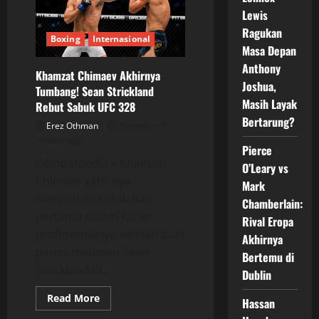
Dunia
Lewis
usai
Tundukkan
Ragukan
Mansur
Boxing
Internasional
Malachiev
Masa Depan
Anthony
Khamzat Chimaev Akhirnya
Joshua,
Tumbang! Sean Strickland
Masih Layak
Rebut Sabuk UFC 328
Bertarung?
Erez Othman
Posted on 3
months ago
Pierce
Combatpedia – Khamzat
O’Leary vs
Chimaev akhirnya
Mark
merasakan kekalahan
Chamberlain:
pertama dalam karier
Rival Eropa
profesionalnya setelah duel
Akhirnya
panas melawan Sean
Bertemu di
Strickland di...
Dublin
Read
Read More
Hassan
more
about