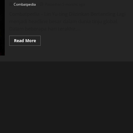
Ratu
Combatpedia
Posted on 5 months ago
Tinju
Belum
Combatpedia – Lin Yu-ting Diizinkan Bertanding Lagi
Berakhir
menjadi headline besar dalam dunia tinju global.
Dalam beberapa hari terakhir,...
Read
Read More
more
about
Lin
Yu-
ting
Diizinkan
Bertanding
Lagi,
Isu
Gender
di
Boxing
Memanas