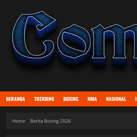
Skip
to
content
BERANDA
TRENDING
BOXING
MMA
NASIONAL
Home
Berita Boxing 2026