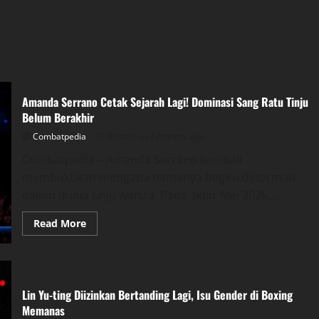
Amanda Serrano Cetak Sejarah Lagi! Dominasi Sang Ratu Tinju
Belum Berakhir
Combatpedia
Posted on 2 months ago
Combatpedia – Amanda Serrano kembali
membuktikan mengapa namanya begitu dihormati
dalam dunia tinju wanita. Pada akhir Mei 2026,...
Read
Read More
more
about
Amanda
Serrano
Cetak
Sejarah
Lagi!
Lin Yu-ting Diizinkan Bertanding Lagi, Isu Gender di Boxing
Dominasi
Memanas
Sang