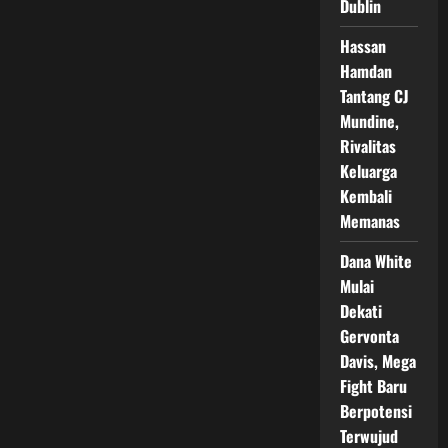
WBC
Dublin
Kelas
Welter
Hassan
Hamdan
Tantang CJ
Mundine,
Rivalitas
Keluarga
Kembali
Memanas
Dana White
Mulai
Dekati
Gervonta
Davis, Mega
Fight Baru
Berpotensi
Terwujud