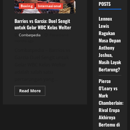
POSTS
Boxing
Internasional
Lennox
Barrios vs Garcia: Duel Sengit
Lewis
untuk Gelar WBC Kelas Welter
Ragukan
Combatpedia
Posted on 6
Masa Depan
months ago
Anthony
Combatpedia – Barrios vs
Joshua,
Garcia Duel Sengit untuk
Masih Layak
Gelar WBC Kelas Welter
Bertarung?
adalah salah satu
pertarungan yang...
Pierce
O’Leary vs
Read
Read More
more
Mark
about
Chamberlain:
Barrios
vs
Rival Eropa
Garcia:
Duel
Akhirnya
Sengit
untuk
Bertemu di
Gelar