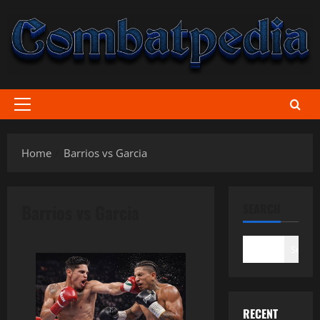
Skip
to
content
Primary
Menu
Home
Barrios vs Garcia
Barrios vs Garcia
SEARCH
Search
RECENT