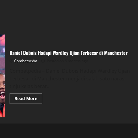
Daniel Dubois Hadapi Wardley Ujian Terbesar di Manchester
Combatpedia
Posted on 6 months ago
Combatpedia – Daniel Dubois Hadapi Wardley Ujian
Terbesar di Manchester menjadi salah satu narasi
tinju kelas berat...
Read
Read More
more
about
Daniel
Dubois
Hadapi
Wardley
Ujian
Terbesar
di