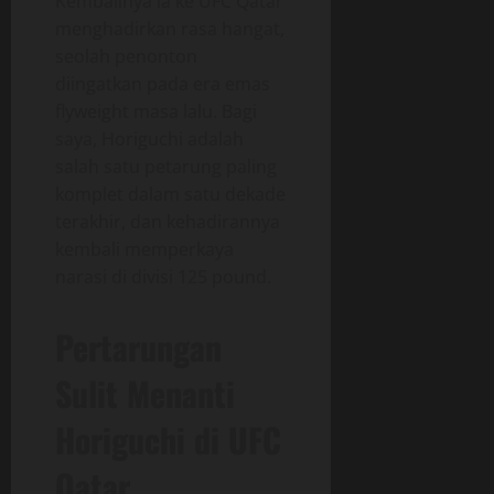
Kembalinya ia ke UFC Qatar
menghadirkan rasa hangat,
seolah penonton
diingatkan pada era emas
flyweight masa lalu. Bagi
saya, Horiguchi adalah
salah satu petarung paling
komplet dalam satu dekade
terakhir, dan kehadirannya
kembali memperkaya
narasi di divisi 125 pound.
Pertarungan
Sulit Menanti
Horiguchi di UFC
Qatar