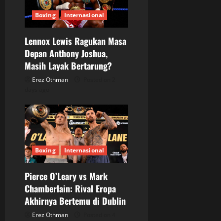
Boxing
Internasional
Lennox Lewis Ragukan Masa
Depan Anthony Joshua,
Masih Layak Bertarung?
Erez Othman
Posted on 2
days ago
Boxing
Internasional
Pierce O’Leary vs Mark
Chamberlain: Rival Eropa
Akhirnya Bertemu di Dublin
Erez Othman
Posted on 4