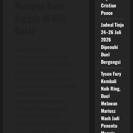
Harapan Baru
Cristian
Ponce
Inggris di UFC
Jadwal Tinju
Qatar
24–26 Juli
2026
Dipenuhi
Saat UFC Qatar
Duel
diumumkan, nama Luke
Bergengsi
Riley segera menjadi pusat
perhatian karena ia
Tyson Fury
membawa reputasi besar
Kembali
dari Next Generation MMA,
Naik Ring,
gym yang juga
Duel
membesarkan Paddy
Melawan
Pimblett. Bahkan, sejak
Mariusz
lama Pimblett selalu
Wach Jadi
membicarakan “next wave”
Penentu
dari Liverpool, dan Riley