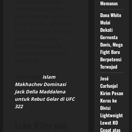
muda akan mencoba
Memanas
mendobrak batas. Dari
Dana White
sudut pandang saya, ini
Mulai
bukan sekadar fight card
Dekati
biasa; ini adalah awal dari
Gervonta
generasi baru yang
Davis, Mega
mendefinisikan ulang
Fight Baru
dinamika kompetisi UFC
Berpotensi
pada 2026.
Terwujud
“Baca juga:
Islam
José
Makhachev Dominasi
Carfunjol
Jack Della Maddalena
Kirim Pesan
untuk Rebut Gelar di UFC
Keras ke
322
“
Divisi
Lightweight
Luke Riley dan
Lewat KO
Cepat atas