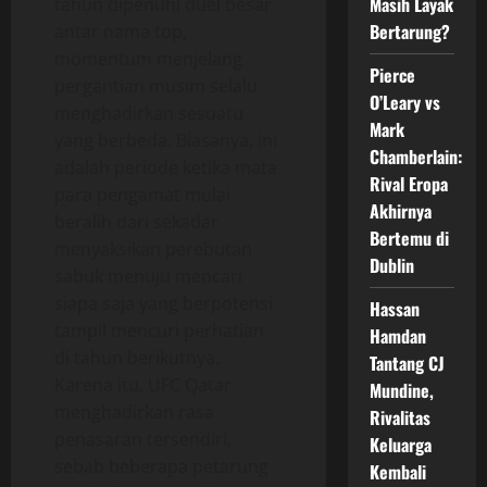
Masih Layak
tahun dipenuhi duel besar
Bertarung?
antar nama top,
momentum menjelang
Pierce
pergantian musim selalu
O’Leary vs
menghadirkan sesuatu
Mark
yang berbeda. Biasanya, ini
Chamberlain:
adalah periode ketika mata
Rival Eropa
para pengamat mulai
Akhirnya
beralih dari sekadar
Bertemu di
menyaksikan perebutan
Dublin
sabuk menuju mencari
siapa saja yang berpotensi
Hassan
tampil mencuri perhatian
Hamdan
di tahun berikutnya.
Tantang CJ
Karena itu, UFC Qatar
Mundine,
menghadirkan rasa
Rivalitas
penasaran tersendiri,
Keluarga
sebab beberapa petarung
Kembali