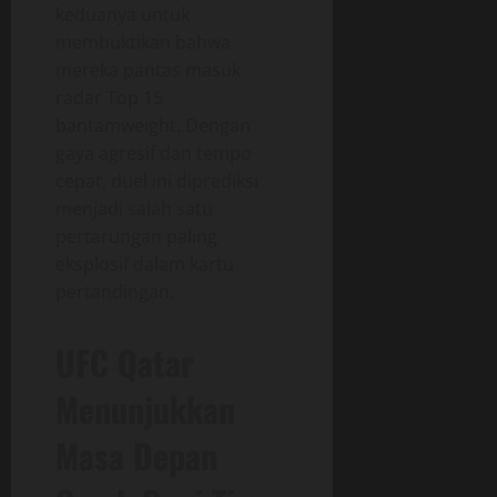
keduanya untuk
membuktikan bahwa
mereka pantas masuk
radar Top 15
bantamweight. Dengan
gaya agresif dan tempo
cepat, duel ini diprediksi
menjadi salah satu
pertarungan paling
eksplosif dalam kartu
pertandingan.
UFC Qatar
Menunjukkan
Masa Depan