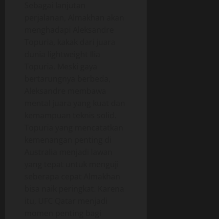
Sebagai lanjutan
perjalanan, Almakhan akan
menghadapi Aleksandre
Topuria, kakak dari juara
dunia lightweight Ilia
Topuria. Meski gaya
bertarungnya berbeda,
Aleksandre membawa
mental juara yang kuat dan
kemampuan teknis solid.
Topuria yang mencatatkan
kemenangan penting di
Australia menjadi lawan
yang tepat untuk menguji
seberapa cepat Almakhan
bisa naik peringkat. Karena
itu, UFC Qatar menjadi
momen penting bagi