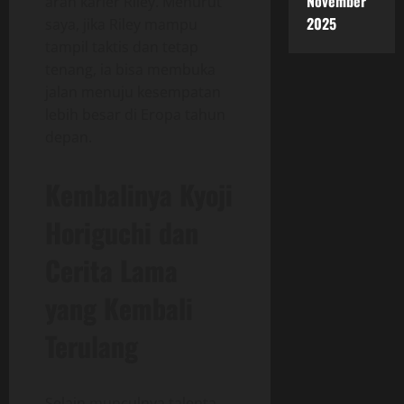
November
arah karier Riley. Menurut
2025
saya, jika Riley mampu
tampil taktis dan tetap
tenang, ia bisa membuka
jalan menuju kesempatan
lebih besar di Eropa tahun
depan.
Kembalinya Kyoji
Horiguchi dan
Cerita Lama
yang Kembali
Terulang
Selain munculnya talenta