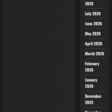
petarung yang telah dua
2026
kali tampil di Dana White’s
Contender Series. Grad
July 2026
dikenal sebagai petarung
June 2026
bermental baja, mampu
bertahan di bawah
May 2026
tekanan, dan selalu
April 2026
membawa ancaman baik
dalam grappling maupun
March 2026
striking. Selain itu,
kemenangan debutnya di
February
Riyadh menjadi bukti
2026
bahwa ia bukan sekadar
January
pelengkap di divisi bulu.
2026
Karena itu, pertarungan
Riley vs Grad terasa seperti
December
adu kualitas dan mentalitas
2025
yang akan menentukan