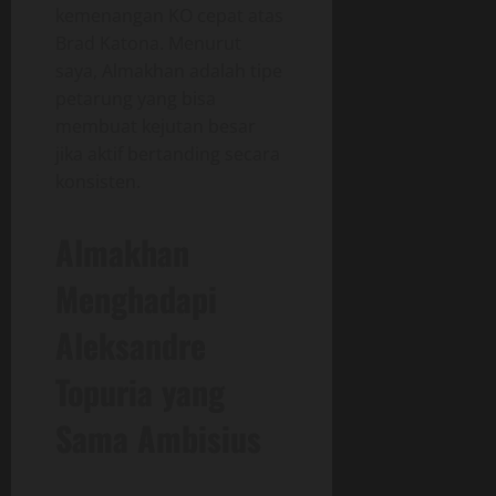
kemenangan KO cepat atas
Brad Katona. Menurut
saya, Almakhan adalah tipe
petarung yang bisa
membuat kejutan besar
jika aktif bertanding secara
konsisten.
Almakhan
Menghadapi
Aleksandre
Topuria yang
Sama Ambisius