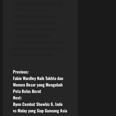
panggung kelulusan bagi
mereka yang siap
melangkah ke fase karier
lebih matang. Dan jika
mereka mampu tampil
meyakinkan, sangat
mungkin ketiganya masuk
ke daftar petarung paling
menjanjikan di 2026.
P
Previous:
Fabio Wardley Naik Takhta dan
o
Momen Besar yang Mengubah
Peta Kelas Berat
s
Next:
t
Byon Combat Showbiz 6, Indo
vs Malay yang Siap Guncang Asia