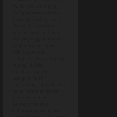
muda, UFC Qatar juga
menghadirkan nostalgia
berkat kembalinya Kyoji
Horiguchi ke Octagon
setelah sembilan tahun.
Banyak penggemar lama
yang tentu merindukan
teknik cepat dan
fleksibilitas khas petarung
Jepang ini. Sejak
meninggalkan UFC,
Horiguchi telah
memenangi sabuk Bellator,
tampil dominan di Rizin,
dan mencatatkan
kemenangan atas
beberapa petarung elite.