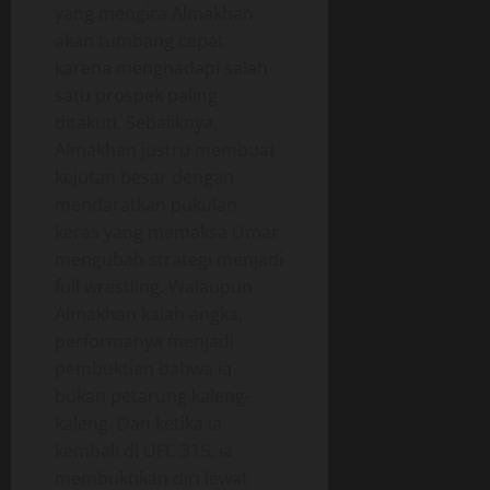
yang mengira Almakhan
akan tumbang cepat
karena menghadapi salah
satu prospek paling
ditakuti. Sebaliknya,
Almakhan justru membuat
kejutan besar dengan
mendaratkan pukulan
keras yang memaksa Umar
mengubah strategi menjadi
full wrestling. Walaupun
Almakhan kalah angka,
performanya menjadi
pembuktian bahwa ia
bukan petarung kaleng-
kaleng. Dan ketika ia
kembali di UFC 315, ia
membuktikan diri lewat