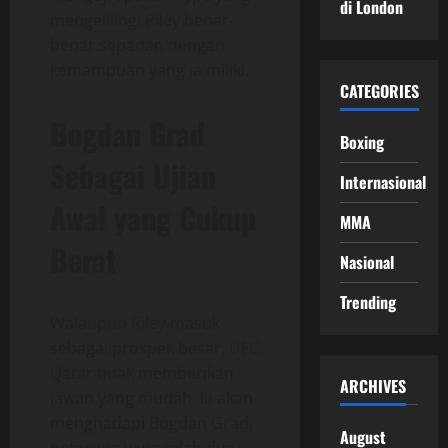
di London
mengelilingi Riley benar-
benar sepadan dengan
kemampuan yang ia miliki.
CATEGORIES
Bogdan Grad
Boxing
Sebagai Ujian
Internasional
Awal yang Cukup
MMA
Berat
Nasional
Trending
Walaupun Riley masuk
sebagai prospek besar, UFC
Qatar tidak memberikan
ARCHIVES
lawan yang mudah. Ia akan
menghadapi Bogdan Grad,
August