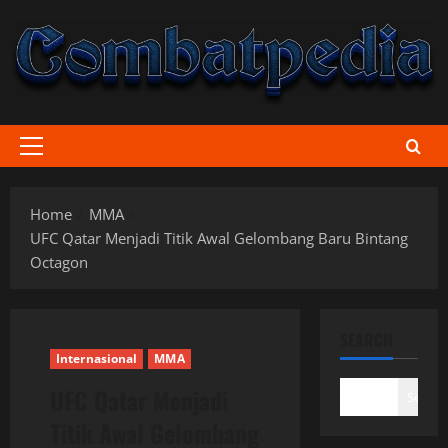
Skip
to
content
Primary
Menu
Home
MMA
UFC Qatar Menjadi Titik Awal Gelombang Baru Bintang
Octagon
SEARCH
Internasional
MMA
UFC Qatar Menjadi
Search
Titik Awal Gelombang