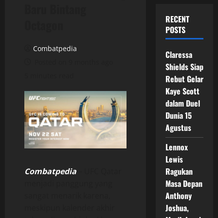
Baru Bintang
RECENT
Octagon
POSTS
Combatpedia
Claressa
Posted on 9 months ago
Shields Siap
5 minutes read
Rebut Gelar
Kaye Scott
dalam Duel
Dunia 15
Agustus
Lennox
Lewis
Ragukan
Combatpedia
– UFC Qatar
Masa Depan
menjadi panggung yang
Anthony
sangat menarik karena,
Joshua,
meskipun kalender akhir