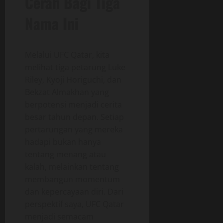
Cerah Bagi Tiga
Nama Ini
Melalui UFC Qatar, kita
melihat tiga petarung Luke
Riley, Kyoji Horiguchi, dan
Bekzat Almakhan yang
berpotensi menjadi cerita
besar tahun depan. Setiap
pertarungan yang mereka
hadapi bukan hanya
tentang menang atau
kalah, melainkan tentang
membangun momentum
dan kepercayaan diri. Dari
perspektif saya, UFC Qatar
menjadi semacam