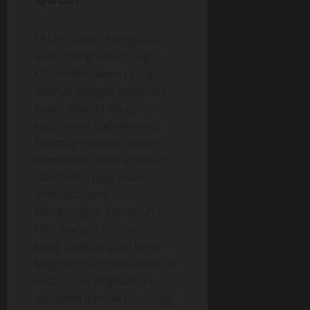
Di UFC Qatar, Horiguchi
akan menghadapi Tagir
Ulanbekov, lawan yang
dikenal dengan grappling
super disiplin ala garis
keturunan Abdulmanap
Nurmagomedov. Selain
membawa rekor impresif,
Ulanbekov juga telah
mencatat empat
kemenangan beruntun di
UFC. Karena itu, duel ini
layak disebut ujian berat
bagi Horiguchi meskipun ia
sudah berpengalaman
melawan banyak petarung