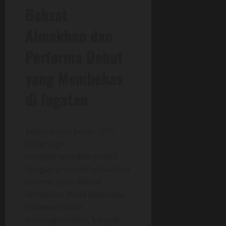
Bekzat
Almakhan dan
Performa Debut
yang Membekas
di Ingatan
Selain nama besar, UFC
Qatar juga
mempertemukan publik
dengan prospek berbahaya
lainnya, yaitu Bekzat
Almakhan. Pada debutnya
melawan Umar
Nurmagomedov, banyak