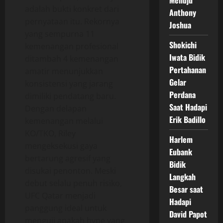
Menuju
adalah bukti konkret dari
Anthony
pernyataan itu. Rekornya
Joshua
yang sempurna 11
Shokichi
kemenangan profesional
Iwata Bidik
ditambah 4 kemenangan
Pertahanan
amatir menunjukkan
Gelar
konsistensi yang jarang
Perdana
dimiliki pendatang baru.
Saat Hadapi
Dengan delapan
Erik Badillo
kemenangan melalui
KO/TKO, Riley
Harlem
mengeksekusi gaya
Eubank
bertarung agresif yang
Bidik
disukai penonton. Meski
Langkah
debut selalu penuh risiko,
Besar saat
UFC Qatar menjadi
Hadapi
panggung ideal untuk
David Papot
menguji apakah hype yang