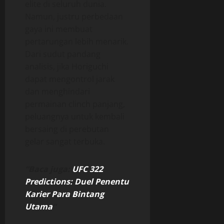
elite di seluruh dunia.
Namun, justru perbedaan
gaya ini membuat
pertarungan lebih menarik.
Dari sudut pandang
analisis, jika Horiguchi
dapat mengontrol jarak
dan menghindari
permainan clinch panjang,
peluangnya untuk kembali
bersaing di perebutan
gelar sangat terbuka.
“Baca juga:
UFC 322
Predictions: Duel Penentu
Karier Para Bintang
Utama
“