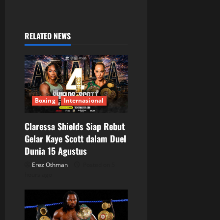
n
a
RELATED NEWS
v
i
g
a
Boxing
Internasional
t
Claressa Shields Siap Rebut
Gelar Kaye Scott dalam Duel
i
Dunia 15 Agustus
o
Erez Othman
Posted on 5
hours ago
n