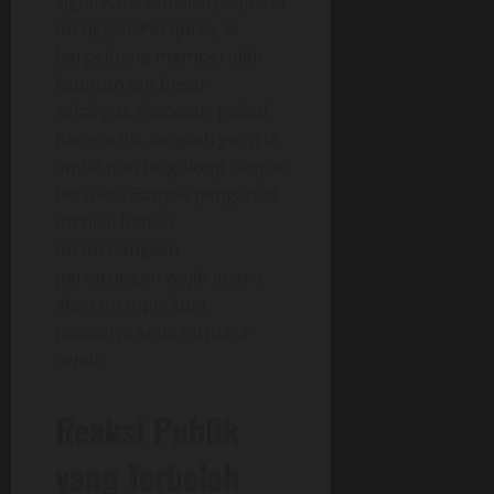
signifikan. Sebaliknya, jika ia
mengejar Pacquiao, ia
berpeluang memperoleh
keuntungan besar
sekaligus eksposur global.
Karena itu, langkah yang ia
ambil pun tergolong sangat
berisiko. Banyak pengamat
menilai bahwa
memenangkan
pertarungan wajib justru
akan memperkuat
posisinya sebagai juara
sejati.
Reaksi Publik
yang Terbelah