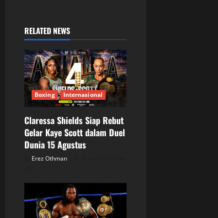
a
RELATED NEWS
v
i
g
a
Boxing
Internasional
t
Claressa Shields Siap Rebut
Gelar Kaye Scott dalam Duel
i
Dunia 15 Agustus
o
Erez Othman
Posted on 1 day
ago
n