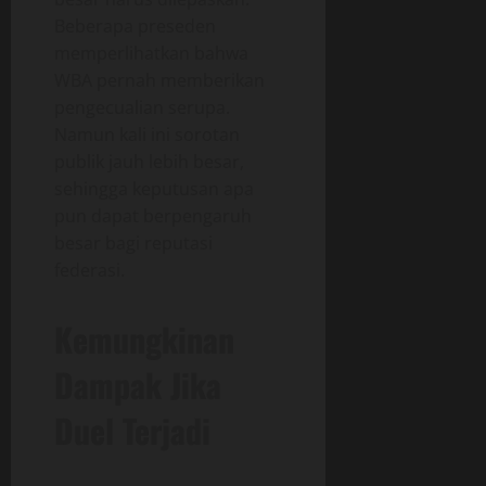
Beberapa preseden
memperlihatkan bahwa
WBA pernah memberikan
pengecualian serupa.
Namun kali ini sorotan
publik jauh lebih besar,
sehingga keputusan apa
pun dapat berpengaruh
besar bagi reputasi
federasi.
Kemungkinan
Dampak Jika
Duel Terjadi