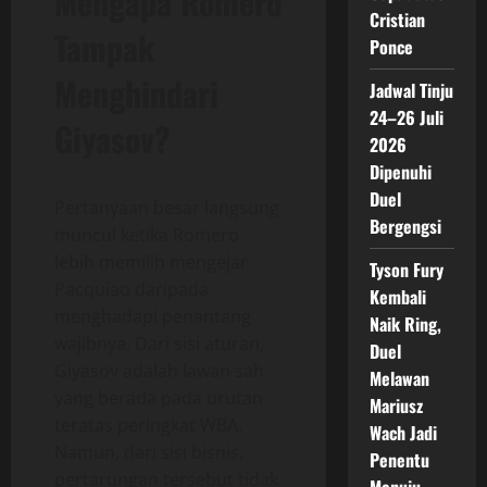
Mengapa Romero
Cristian
Tampak
Ponce
Menghindari
Jadwal Tinju
24–26 Juli
Giyasov?
2026
Dipenuhi
Duel
Pertanyaan besar langsung
Bergengsi
muncul ketika Romero
lebih memilih mengejar
Tyson Fury
Pacquiao daripada
Kembali
menghadapi penantang
Naik Ring,
wajibnya. Dari sisi aturan,
Duel
Giyasov adalah lawan sah
Melawan
yang berada pada urutan
Mariusz
teratas peringkat WBA.
Wach Jadi
Namun, dari sisi bisnis,
Penentu
pertarungan tersebut tidak