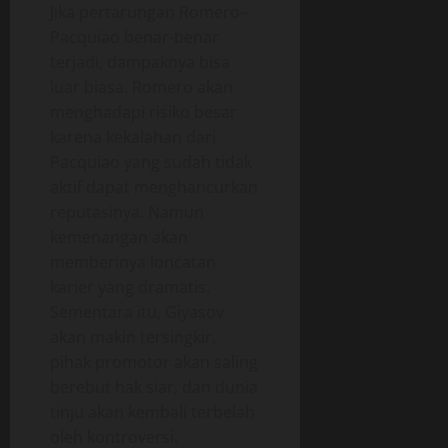
Jika pertarungan Romero–
Pacquiao benar-benar
terjadi, dampaknya bisa
luar biasa. Romero akan
menghadapi risiko besar
karena kekalahan dari
Pacquiao yang sudah tidak
aktif dapat menghancurkan
reputasinya. Namun
kemenangan akan
memberinya loncatan
karier yang dramatis.
Sementara itu, Giyasov
akan makin tersingkir,
pihak promotor akan saling
berebut hak siar, dan dunia
tinju akan kembali terbelah
oleh kontroversi.