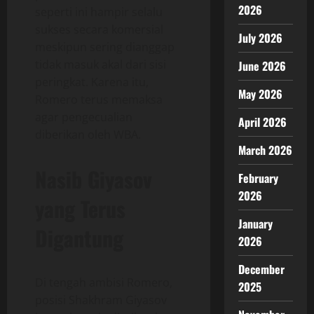
2026
seperti ini hampir selalu
sukses secara komersial
July 2026
meskipun sering dianggap
tidak masuk akal dari sisi
June 2026
peringkat. Karena itu,
May 2026
Romero terus memaksa
agar pengecualian
April 2026
diberikan oleh WBA.
March 2026
Nasib Giyasov
February
2026
yang Terus
January
Digantung
2026
December
Di tengah ambisi Romero,
2025
posisi Shakhram Giyasov