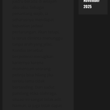
November
justru berada di wilayah
2025
abu-abu. Sebagai
penantang wajib, ia
seharusnya mendapat
kepastian jadwal
pertarungan. Akan tetapi,
ia terus diminta menunggu
tanpa arah yang jelas.
Kondisi tersebut
berpotensi merugikan
kariernya karena
momentum seorang
petinju bisa hilang jika
terlalu lama tidak
bertanding. Dari sudut
pandang etika olahraga,
situasi ini sangat tidak adil.
Namun, ia juga tidak dapat