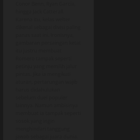
Conor Benn, Ryan Garcia,
hingga Jack Catterall.
Karena itu, kelas welter
dikenal sebagai divisi paling
panas saat ini. Ironisnya,
gambaran persaingan ketat
itu justru membuat
Romero tampak seperti
petinju yang memilih jalur
pintas. Jika ia mengikuti
aturan, pertarungan wajib
harus didahulukan
sebelum duel populer
lainnya. Namun ambisinya
membuat ia tampak seperti
sosok yang ingin
menghindari tanggung
jawab sebagai juara dunia.