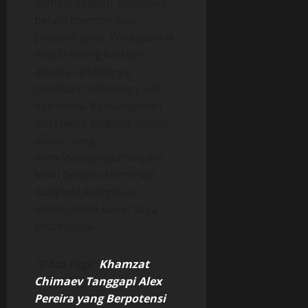
Sampai saat ini, Pacquiao
belum memberikan
jawaban jelas. Walaupun ia
masih sering berlatih,
aktivitas politiknya
membuat jadwalnya sulit
diprediksi. Kemungkinan
duel tetap terbuka, tetapi
alasan yang
mendorongnya mungkin
lebih bersifat komersial
daripada keinginan
melanjutkan karier tinju
profesional.
“Baca juga:
Khamzat
Chimaev Tanggapi Alex
Pereira yang Berpotensi