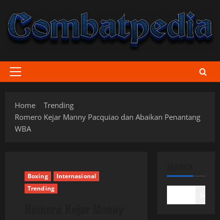
Skip
to
content
Primary
Menu
Home
Trending
Romero Kejar Manny Pacquiao dan Abaikan Penantang
WBA
SEARCH
Boxing
Internasional
Trending
Search
Romero Kejar Manny