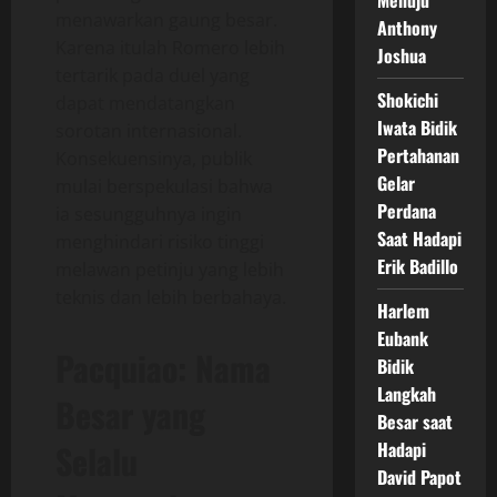
Menuju
menawarkan gaung besar.
Anthony
Karena itulah Romero lebih
Joshua
tertarik pada duel yang
Shokichi
dapat mendatangkan
Iwata Bidik
sorotan internasional.
Pertahanan
Konsekuensinya, publik
Gelar
mulai berspekulasi bahwa
Perdana
ia sesungguhnya ingin
Saat Hadapi
menghindari risiko tinggi
Erik Badillo
melawan petinju yang lebih
teknis dan lebih berbahaya.
Harlem
Eubank
Pacquiao: Nama
Bidik
Langkah
Besar yang
Besar saat
Selalu
Hadapi
David Papot