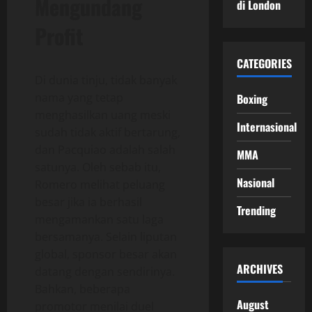
Mengundang
di London
Profit
CATEGORIES
Di dunia tinju, tidak banyak
nama yang tetap
Boxing
menghasilkan uang meski
Internasional
sudah tidak aktif bertarung,
dan Pacquiao adalah salah
MMA
satunya. Oleh sebab itu,
Nasional
Romero melihat peluang
besar jika ia berhasil
Trending
mengamankan satu laga
bersamanya. Selain liputan
global, sponsor besar akan
ARCHIVES
datang dengan sendirinya.
Bahkan, beberapa
August
promotor menilai duel