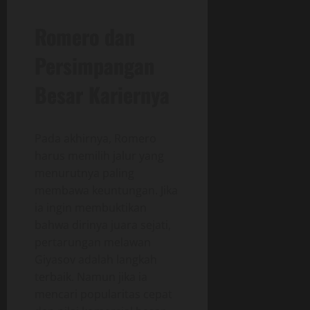
Romero dan
Persimpangan
Besar Kariernya
Pada akhirnya, Romero
harus memilih jalur yang
menurutnya paling
membawa keuntungan. Jika
ia ingin membuktikan
bahwa dirinya juara sejati,
pertarungan melawan
Giyasov adalah langkah
terbaik. Namun jika ia
mencari popularitas cepat