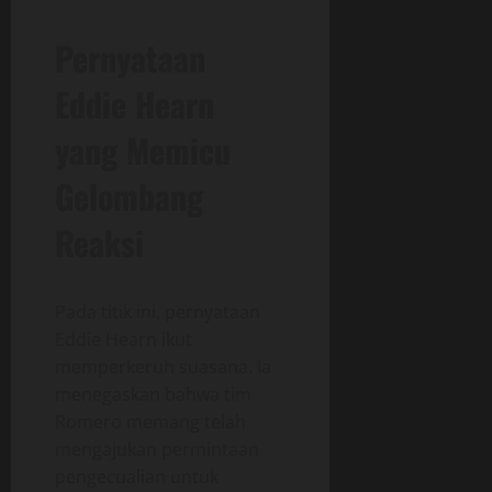
Pernyataan
Eddie Hearn
yang Memicu
Gelombang
Reaksi
Pada titik ini, pernyataan
Eddie Hearn ikut
memperkeruh suasana. Ia
menegaskan bahwa tim
Romero memang telah
mengajukan permintaan
pengecualian untuk