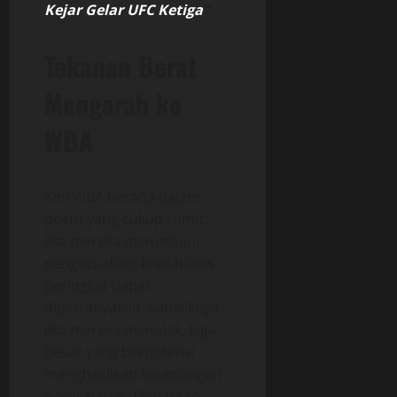
Kejar Gelar UFC Ketiga
“
Tekanan Berat
Mengarah ke
WBA
Kini WBA berada dalam
posisi yang cukup rumit.
Jika mereka menyetujui
pengecualian, kredibilitas
peringkat dapat
dipertanyakan. Sebaliknya,
jika mereka menolak, laga
besar yang berpotensi
menghasilkan keuntungan
besar harus dilepaskan.