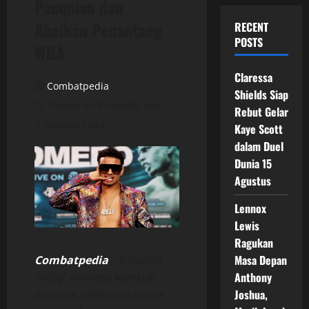
Pacquiao dan
Abaikan Penantang
RECENT
POSTS
WBA
Claressa
Combatpedia
Shields Siap
Posted on 8 months ago
Rebut Gelar
5 minutes read
Kaye Scott
dalam Duel
Dunia 15
Agustus
Lennox
Lewis
Ragukan
Masa Depan
Combatpedia
– Rolando
Anthony
“Rolly” Romero kembali
Joshua,
menarik perhatian dunia