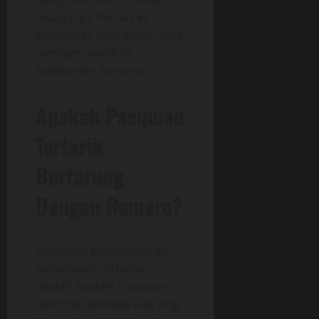
tetapi juga meluas ke
komunitas tinju global yang
mempertanyakan
keberanian Romero.
Apakah Pacquiao
Tertarik
Bertarung
Dengan Romero?
Di tengah kehebohan itu,
pertanyaan terbesar
adalah apakah Pacquiao
berminat kembali naik ring.