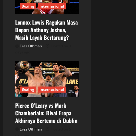
Boxing
Internasional
Lennox Lewis Ragukan Masa
Depan Anthony Joshua,
Masih Layak Bertarung?
Erez Othman
Posted on 3
days ago
Boxing
Internasional
Pierce O’Leary vs Mark
Chamberlain: Rival Eropa
Akhirnya Bertemu di Dublin
Erez Othman
Posted on 5
days ago