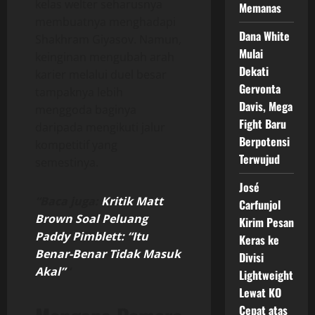
kelas welter seharusnya
Memanas
membuatnya menghadapi
Dana White
Shakhram Giyasov. Namun,
Mulai
keinginan mengubah arah
Dekati
karier melalui duel besar
Gervonta
tampaknya lebih
Davis, Mega
menggoda baginya
Fight Baru
daripada mengikuti jalur
Berpotensi
kompetitif yang
Terwujud
semestinya.
José
“Baca juga:
Kritik Matt
Carfunjol
Brown Soal Peluang
Kirim Pesan
Paddy Pimblett: “Itu
Keras ke
Benar-Benar Tidak Masuk
Divisi
Akal”
“
Lightweight
Lewat KO
Cepat atas