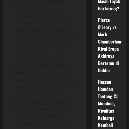
Masih Layak
tinju ketika ia mengejar
Bertarung?
pertarungan melawan
legenda hidup Manny
Pierce
Pacquiao. Sejak kabar itu
O’Leary vs
mencuat, publik langsung
Mark
mempertanyakan logikanya
Chamberlain:
karena Pacquiao tidak lagi
Rival Eropa
aktif dan bahkan tidak
Akhirnya
masuk daftar 15 besar
Bertemu di
penantang WBA. Meskipun
Dublin
demikian, Romero tetap
bersikeras karena baginya
Hassan
duel tersebut akan menjadi
Hamdan
laga “aneh” yang justru
Tantang CJ
sangat menguntungkan
Mundine,
secara finansial. Selain itu,
Rivalitas
ia menyadari bahwa
Keluarga
posisinya sebagai juara
Kembali