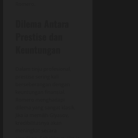
Romero.
Dilema Antara
Prestise dan
Keuntungan
Dalam tinju profesional,
prestise sering kali
berseberangan dengan
keuntungan finansial.
Romero menghadapi
dilema yang sangat klasik.
Jika ia memilih Giyasov,
kredibilitasnya akan
meningkat secara