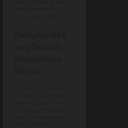
berbuat banyak karena
keputusan berada di
tangan badan dunia.
Peringkat WBA
yang Semakin
Menyudutkan
Romero
Daftar peringkat WBA
secara jelas menunjukkan
Romero sebagai juara.
Posisi di bawahnya diisi
oleh nama-nama besar
seperti Giyasov, Stanionis,