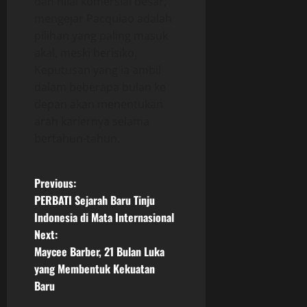
dan nilai komersial besar,
mengejar Pacquiao adalah
pilihan yang paling masuk
akal, meski berisiko.
Keputusan yang ia ambil
dalam beberapa bulan ke
depan akan menentukan
arah kariernya selama
bertahun-tahun.
P
Previous:
PERBATI Sejarah Baru Tinju
o
Indonesia di Mata Internasional
Next:
s
Maycee Barber, 21 Bulan Luka
t
yang Membentuk Kekuatan
Baru
n