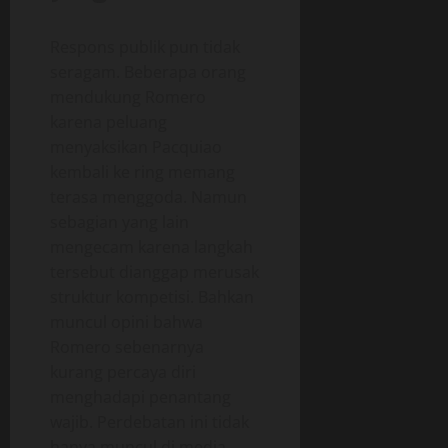
Respons publik pun tidak
seragam. Beberapa orang
mendukung Romero
karena peluang
menyaksikan Pacquiao
kembali ke ring memang
terasa menggoda. Namun
sebagian yang lain
mengecam karena langkah
tersebut dianggap merusak
struktur kompetisi. Bahkan
muncul opini bahwa
Romero sebenarnya
kurang percaya diri
menghadapi penantang
wajib. Perdebatan ini tidak
hanya muncul di media,