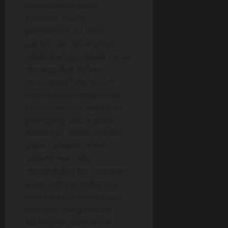
melawan Pacquiao.
Menurut Hearn,
permintaan itu tidak
pantas dan seharusnya
tidak disetujui. Selain itu, ia
menegaskan bahwa
mandatory fight adalah
prinsip dasar yang harus
dihormati oleh siapa pun
pemegang sabuk juara.
Akibatnya, publik semakin
yakin bahwa Romero
sedang mencoba
menghindari pertarungan
sejati. Bahkan beberapa
analis menyebut langkah
tersebut sebagai bukti
kurangnya keberanian