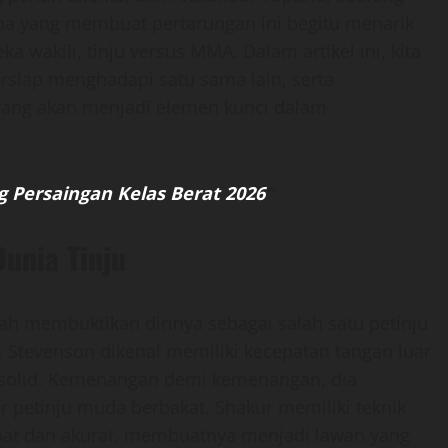
pa yang membuat pertarungan ini begitu menarik
 wakili, tinju versus MMA. Dalam artikel ini, kita
rsiap menghadapi satu sama lain, serta
 yang akan menjadi elemen kunci dalam
g Persaingan Kelas Berat 2026
“
unia Tinju
elah membuktikan dirinya sebagai salah satu petinju
, Stevenson dikenal memiliki kecepatan tangan luar
solid. Kemenangan demi kemenangan, dia
r petinju muda berbakat. Shakur memiliki teknik
epat dan akurat, membuatnya menjadi lawan yang