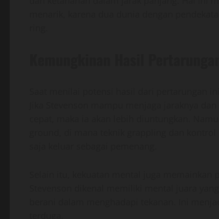
dan ketahanan dalam jarak panjang. Hal ini
menarik, karena dua dunia dengan pendekata
ring.
Kemungkinan Hasil Pertarunga
Saat menilai potensi hasil dari pertarungan i
Jika Stevenson mampu menjaga jaraknya da
cepat, maka ia akan lebih diuntungkan. Namu
ground, di mana teknik grappling dan kontrol 
saja keluar sebagai pemenang.
Selain itu, kekuatan mental juga memainkan 
Stevenson dikenal memiliki mental juara yang 
berani dalam menghadapi tekanan. Ini menjad
terduga.