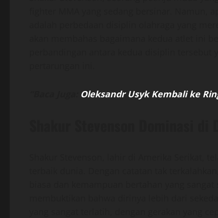
fighter MMA yang sedang bersinar. Namun, a
adalah perbedaan disiplin olahraga yang mereka
akan membahas bagaimana kedua atlet ini be
perbandingan antara kedua disiplin tersebut
pertarungan ini.
“Baca Juga:
Oleksandr Usyk Kembali ke Rin
Shakur Stevenson Dominasi di D
Shakur Stevenson, lahir di Amerika Serikat, t
terbaik dunia. Dengan catatan tak terkalahkan
biasa dan kemampuan bertahan yang sangat 
membuktikan bahwa dirinya lebih dari sekeda
yang sangat terlatih, dengan gerakan yang c