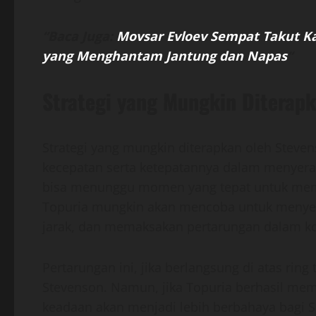
“Baca Juga:
Movsar Evloev Sempat Takut Ka
yang Menghantam Jantung dan Napas
“
Strategi yang Mungkin Diterap
Strategi yang mungkin diterapkan oleh Stev
kecepatan serta ketepatannya dalam menyer
bisa menunggu momen yang tepat untuk memb
Topuria mungkin akan mencoba untuk menyer
jarak, dan memaksakan pertarungan dalam ko
Pertarungan ini, jika berlangsung di atas rin
Stevenson. Namun, jika Topuria berhasil m
keadaan akan menjadi lebih berbahaya bagi S