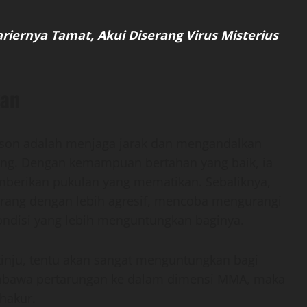
riernya Tamat, Akui Diserang Virus Misterius
kan
enson adalah menjaga jarak dan mengandalkan
ang. Dengan kemampuan bertahan yang baik, ia
erikan pukulan yang mematikan. Sebaliknya,
ang dengan lebih agresif, mencoba mengurangi
ndisi yang lebih menguntungkan baginya.
g tinju, tentu akan sangat menguntungkan bagi
embawa pertarungan ke dalam dimensi MMA, maka
hakur.