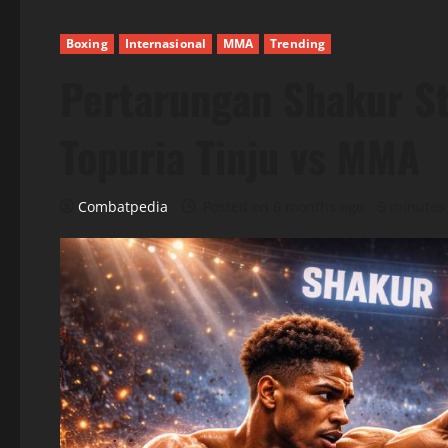
Boxing
Internasional
MMA
Trending
Pertarungan Shakur S
Topuria Tinju vs MMA
Combatpedia
Posted on 6 months ago
5 minutes