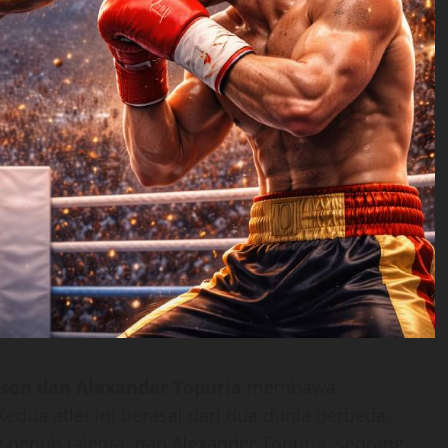
son dan Alexander Topuria
membawa
edua atlet ini berasal dari dua dunia berbeda:
 penuh talenta, dan Alexander Topuria, seorang