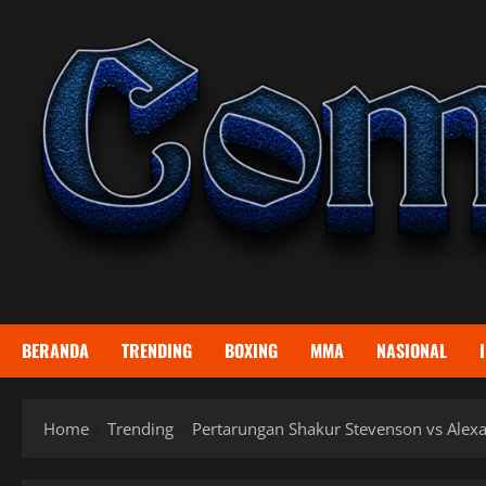
Skip
to
content
BERANDA
TRENDING
BOXING
MMA
NASIONAL
Home
Trending
Pertarungan Shakur Stevenson vs Alex