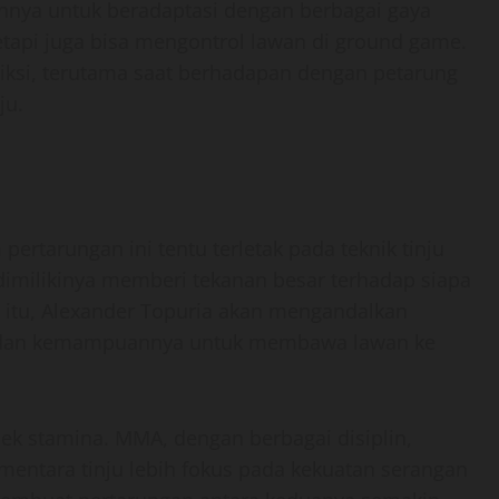
nya untuk beradaptasi dengan berbagai gaya
tetapi juga bisa mengontrol lawan di ground game.
diksi, terutama saat berhadapan dengan petarung
ju.
ertarungan ini tentu terletak pada teknik tinju
imilikinya memberi tekanan besar terhadap siapa
 itu, Alexander Topuria akan mengandalkan
at dan kemampuannya untuk membawa lawan ke
ek stamina. MMA, dengan berbagai disiplin,
mentara tinju lebih fokus pada kekuatan serangan