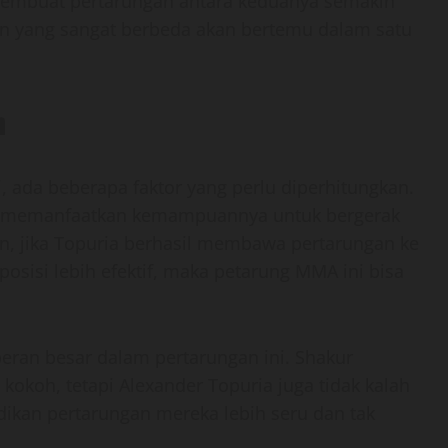
 membuat pertarungan antara keduanya semakin
n yang sangat berbeda akan bertemu dalam satu
n
ni, ada beberapa faktor yang perlu diperhitungkan.
n memanfaatkan kemampuannya untuk bergerak
n, jika Topuria berhasil membawa pertarungan ke
posisi lebih efektif, maka petarung MMA ini bisa
peran besar dalam pertarungan ini. Shakur
kokoh, tetapi Alexander Topuria juga tidak kalah
ikan pertarungan mereka lebih seru dan tak