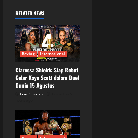
a
RELATED NEWS
v
i
g
Boxing
Internasional
a
Claressa Shields Siap Rebut
t
Gelar Kaye Scott dalam Duel
Dunia 15 Agustus
i
Erez Othman
Posted on 5
o
hours ago
n