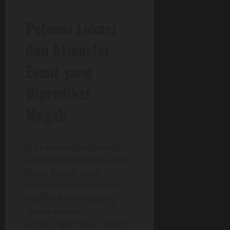
Potensi Lokasi
dan Atmosfer
Event yang
Diprediksi
Megah
Laga sebesar ini hampir
pasti tidak digelar di venue
biasa. Banyak yang
memprediksi lokasi akan
jatuh ke kota-kota yang
identik dengan
pertarungan besar, seperti