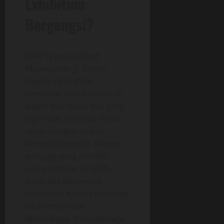
Exhibition
Bergengsi?
Mike Tyson vs Floyd
Mayweather Jr. Resmi
Digelar April 2026
membuat publik terpecah
dalam dua kubu. Ada yang
ingin duel ini benar-benar
resmi dengan aturan
kompetitif penuh. Namun
ada juga yang menilai,
event sebesar ini lebih
aman jika berbentuk
exhibition, karena risikonya
lebih terkendali.
Menariknya, tren olahraga