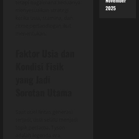
November
tetapi bagaimana keduanya
2025
menyesuaikan strategi
ketika usia, stamina, dan
ritme pertandingan ikut
menentukan.
Faktor Usia dan
Kondisi Fisik
yang Jadi
Sorotan Utama
Saat duel lintas generasi
terjadi, usia selalu menjadi
topik pertama. Tyson
adalah legenda era