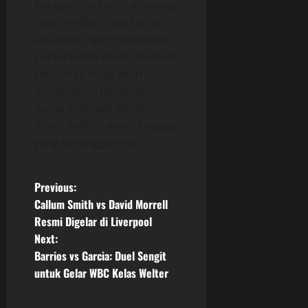
harapan berbeda: ada yang
ingin melihat duel serius,
ada yang ingin menikmati
pertunjukan besar. Namun
keduanya tetap akan
menonton. Dan dalam
dunia olahraga modern,
itulah definisi event raksasa
yang sesungguhnya.
P
Previous:
Callum Smith vs David Morrell
o
Resmi Digelar di Liverpool
Next:
s
Barrios vs Garcia: Duel Sengit
t
untuk Gelar WBC Kelas Welter
n