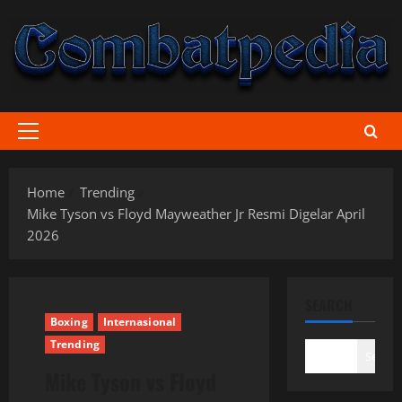
Skip
to
content
Primary
Menu
Home
Trending
Mike Tyson vs Floyd Mayweather Jr Resmi Digelar April
2026
SEARCH
Boxing
Internasional
Trending
Search
Mike Tyson vs Floyd