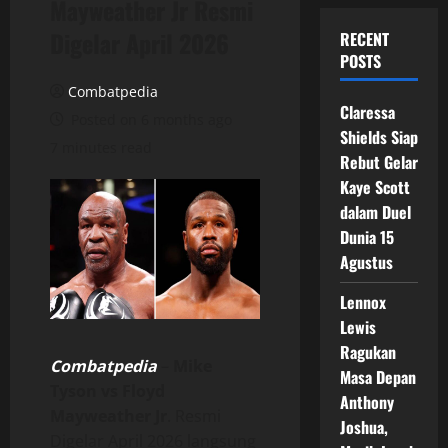
Mayweather Jr Resmi
Digelar April 2026
RECENT
POSTS
Combatpedia
Claressa
Posted on 6 months ago
Shields Siap
7 minutes read
Rebut Gelar
Kaye Scott
dalam Duel
Dunia 15
Agustus
Lennox
Lewis
Ragukan
Combatpedia
–
Mike
Masa Depan
Tyson vs Floyd
Anthony
Mayweather Jr
. Resmi
Joshua,
Digelar April 2026 langsung