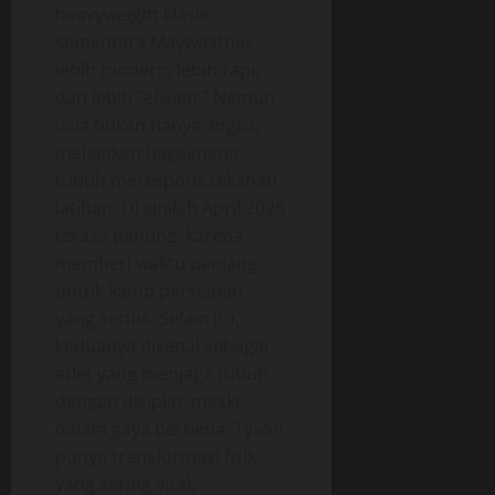
heavyweight klasik,
sementara Mayweather
lebih modern, lebih rapi,
dan lebih “efisien.” Namun
usia bukan hanya angka,
melainkan bagaimana
tubuh merespons tekanan
latihan. Di sinilah April 2026
terasa penting, karena
memberi waktu panjang
untuk kamp persiapan
yang serius. Selain itu,
keduanya dikenal sebagai
atlet yang menjaga tubuh
dengan disiplin, meski
dalam gaya berbeda. Tyson
punya transformasi fisik
yang sering viral,