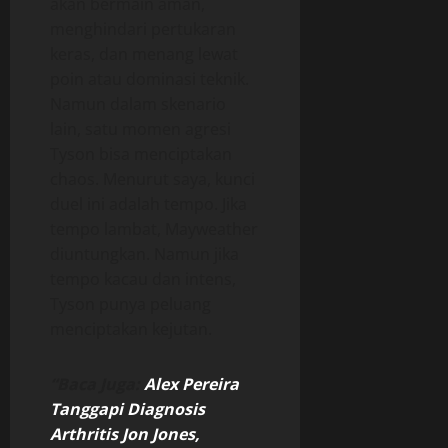
akan bermain aman,
menghindari pertukaran
keras, dan menang lewat
poin atau dominasi teknik.
Namun dalam skenario
lain, satu momen agresi
Tyson bisa menciptakan
chaos. Menurut saya, kunci
duel ini adalah tempo. Jika
tempo lambat, Mayweather
diuntungkan. Namun jika
tempo kacau dan intens,
Tyson punya peluang
menciptakan kejutan.
“Baca Juga:
Alex Pereira
Tanggapi Diagnosis
Arthritis Jon Jones,