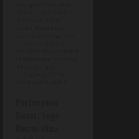
sedangkan Mayweather
dikenal dengan rutinitas
latihan yang hampir
obsesif. Walau begitu,
stamina dalam laga nyata
berbeda dengan latihan.
Jadi, faktor ini bisa menjadi
pembeda besar, terutama
jika pertarungan
berlangsung lebih lama
dari ekspektasi publik.
Pertanyaan
Besar: Laga
Resmi atau