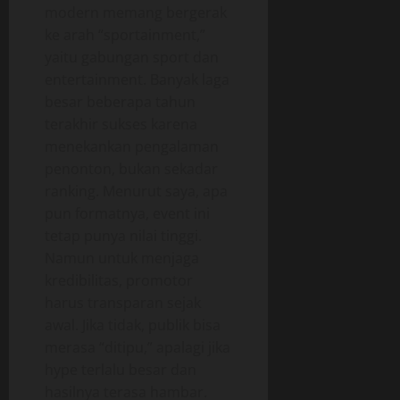
modern memang bergerak
ke arah “sportainment,”
yaitu gabungan sport dan
entertainment. Banyak laga
besar beberapa tahun
terakhir sukses karena
menekankan pengalaman
penonton, bukan sekadar
ranking. Menurut saya, apa
pun formatnya, event ini
tetap punya nilai tinggi.
Namun untuk menjaga
kredibilitas, promotor
harus transparan sejak
awal. Jika tidak, publik bisa
merasa “ditipu,” apalagi jika
hype terlalu besar dan
hasilnya terasa hambar.