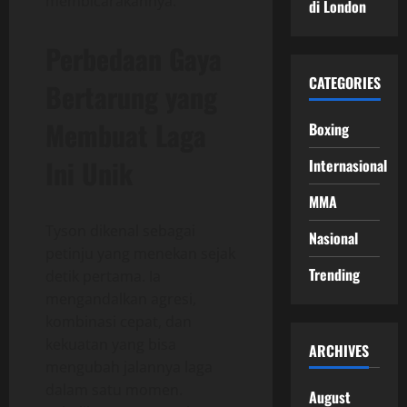
membicarakannya.
di London
Perbedaan Gaya
CATEGORIES
Bertarung yang
Membuat Laga
Boxing
Ini Unik
Internasional
MMA
Tyson dikenal sebagai
Nasional
petinju yang menekan sejak
Trending
detik pertama. Ia
mengandalkan agresi,
kombinasi cepat, dan
kekuatan yang bisa
ARCHIVES
mengubah jalannya laga
dalam satu momen.
August