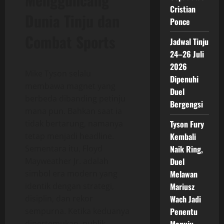
Cristian
Dunia Tinju dan
Ponce
Combat Sports
Jadwal Tinju
24–26 Juli
2026
Mike Tyson selalu
Dipenuhi
membawa magnet yang
Duel
berbeda dibanding petinju
Bergengsi
mana pun. Bahkan saat ia
tidak bertarung, namanya
Tyson Fury
tetap menjadi headline.
Kembali
Sementara itu, Floyd
Naik Ring,
Mayweather Jr. adalah
Duel
simbol era modern yang
Melawan
identik dengan strategi,
Mariusz
disiplin, dan rekor
Wach Jadi
sempurna. Ketika keduanya
Penentu
dipertemukan, publik