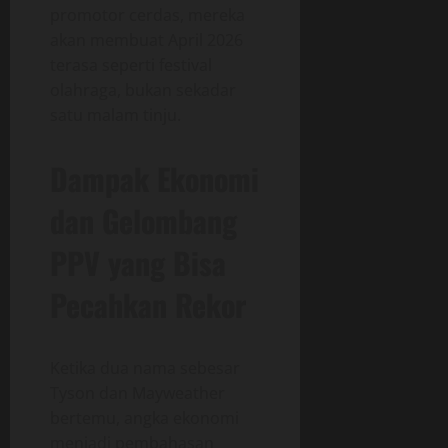
promotor cerdas, mereka
akan membuat April 2026
terasa seperti festival
olahraga, bukan sekadar
satu malam tinju.
Dampak Ekonomi
dan Gelombang
PPV yang Bisa
Pecahkan Rekor
Ketika dua nama sebesar
Tyson dan Mayweather
bertemu, angka ekonomi
menjadi pembahasan