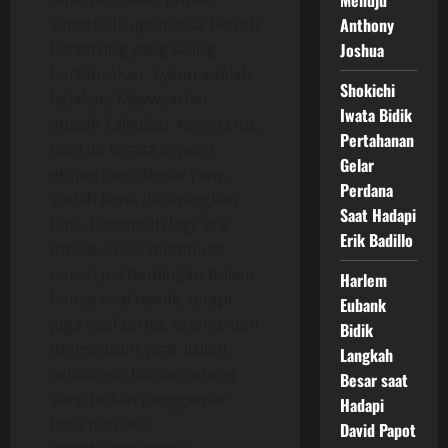
Menuju
seperti disuguhi dua filosofi
Anthony
bertarung yang saling
Joshua
bertabrakan. Tyson adalah
Shokichi
ledakan, Mayweather
Iwata Bidik
adalah kalkulasi. Karena itu,
Pertahanan
duel ini terasa seperti
Gelar
eksperimen besar yang
Perdana
sudah lama dibayangkan
Saat Hadapi
fans. Ditambah lagi, era
Erik Badillo
media sosial membuat
narasi pertandingan bukan
Harlem
hanya soal teknik, tetapi
Eubank
juga soal cerita, drama, dan
Bidik
momentum viral. Itulah
Langkah
sebabnya, bahkan orang
Besar saat
yang bukan penggemar
Hadapi
tinju pun ikut
David Papot