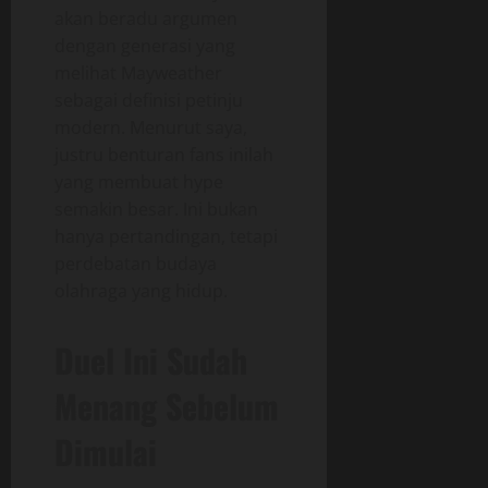
akan beradu argumen
dengan generasi yang
melihat Mayweather
sebagai definisi petinju
modern. Menurut saya,
justru benturan fans inilah
yang membuat hype
semakin besar. Ini bukan
hanya pertandingan, tetapi
perdebatan budaya
olahraga yang hidup.
Duel Ini Sudah
Menang Sebelum
Dimulai