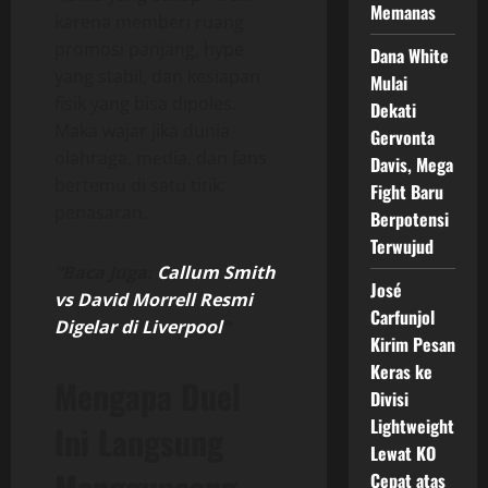
Memanas
karena memberi ruang
promosi panjang, hype
Dana White
yang stabil, dan kesiapan
Mulai
fisik yang bisa dipoles.
Dekati
Maka wajar jika dunia
Gervonta
olahraga, media, dan fans
Davis, Mega
bertemu di satu titik:
Fight Baru
penasaran.
Berpotensi
Terwujud
“Baca Juga:
Callum Smith
José
vs David Morrell Resmi
Carfunjol
Digelar di Liverpool
“
Kirim Pesan
Keras ke
Mengapa Duel
Divisi
Lightweight
Ini Langsung
Lewat KO
Mengguncang
Cepat atas