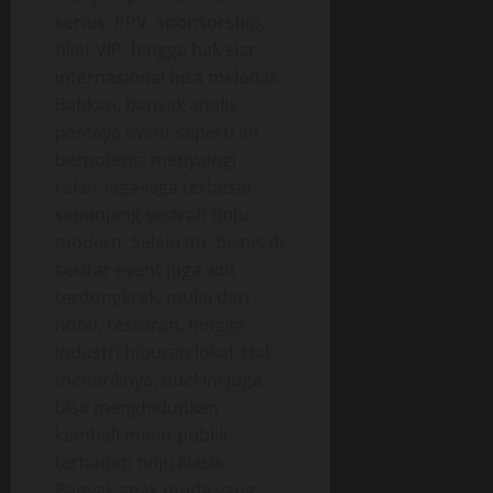
serius. PPV, sponsorship,
tiket VIP, hingga hak siar
internasional bisa meledak.
Bahkan, banyak analis
percaya event seperti ini
berpotensi menyaingi
rekor laga-laga terbesar
sepanjang sejarah tinju
modern. Selain itu, bisnis di
sekitar event juga ikut
terdongkrak, mulai dari
hotel, restoran, hingga
industri hiburan lokal. Hal
menariknya, duel ini juga
bisa menghidupkan
kembali minat publik
terhadap tinju klasik.
Banyak anak muda yang