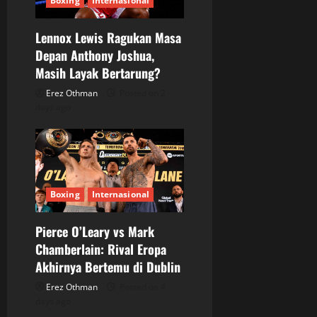
Boxing
Internasional
Lennox Lewis Ragukan Masa
Depan Anthony Joshua,
Masih Layak Bertarung?
Erez Othman
Posted on 2
days ago
Boxing
Internasional
Pierce O’Leary vs Mark
Chamberlain: Rival Eropa
Akhirnya Bertemu di Dublin
Erez Othman
Posted on 4
days ago