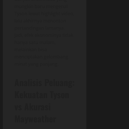
mungkin baru mengenal
Tyson lewat highlight video,
lalu akhirnya menonton
pertandingan lamanya.
Jadi, efek ekonominya tidak
hanya satu malam,
melainkan bisa
menciptakan gelombang
minat yang panjang.
Analisis Peluang:
Kekuatan Tyson
vs Akurasi
Mayweather