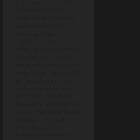
bagaimana sejarah ditulis.
Event ini bisa menjadi
simbol era baru, di mana
legenda tidak hanya
dikenang, tetapi
“dihidupkan kembali”
melalui panggung modern.
Selain itu, duel ini punya
kekuatan storytelling yang
sangat besar. Tyson adalah
ikon brutal yang menjadi
simbol kebangkitan dan
kontroversi, sedangkan
Mayweather adalah simbol
kontrol, disiplin, dan bisnis
olahraga modern. Jika
promotor mampu
membangun narasi yang