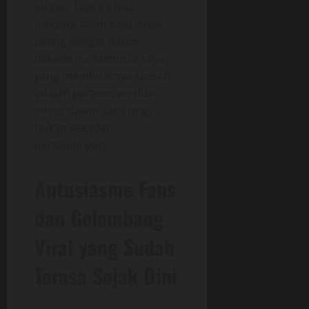
elegan, laga ini bisa
menjadi salah satu event
paling diingat dalam
dekade ini. Menurut saya,
yang membuatnya spesial
adalah pertemuan dua
mitos dalam satu ring,
bukan sekadar
pertandingan.
Antusiasme Fans
dan Gelombang
Viral yang Sudah
Terasa Sejak Dini