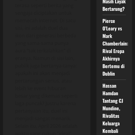
Masih Layak
terasa seperti berita yang
Bertarung?
sengaja diciptakan untuk
memecah internet. Di satu
Pierce
sisi, ini adalah duel dua
O’Leary vs
ikon dari generasi berbeda
Mark
yang sama-sama punya
Chamberlain:
aura “tak terkalahkan” di
Rival Eropa
eranya. Namun di sisi lain,
Akhirnya
publik juga bertanya-tanya:
Bertemu di
apakah ini akan menjadi
Dublin
pertarungan serius, atau
Hassan
lebih ke event hiburan
Hamdan
besar yang dikemas seperti
Tantang CJ
laga puncak? Justru karena
Mundine,
pertanyaan itu, duel ini
Rivalitas
menjadi sangat menarik.
Keluarga
Selain itu, April 2026 adalah
Kembali
waktu yang cukup “ideal”