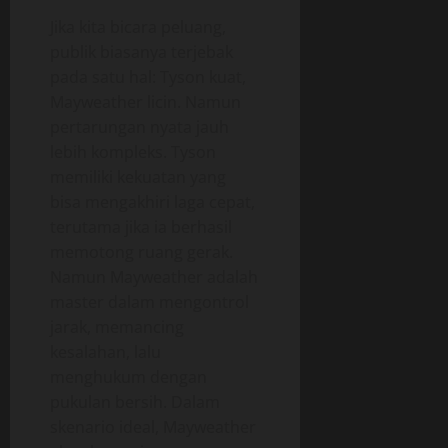
Jika kita bicara peluang,
publik biasanya terjebak
pada satu hal: Tyson kuat,
Mayweather licin. Namun
pertarungan nyata jauh
lebih kompleks. Tyson
memiliki kekuatan yang
bisa mengakhiri laga cepat,
terutama jika ia berhasil
memotong ruang gerak.
Namun Mayweather adalah
master dalam mengontrol
jarak, memancing
kesalahan, lalu
menghukum dengan
pukulan bersih. Dalam
skenario ideal, Mayweather