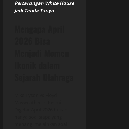
Pertarungan White House
Jadi Tanda Tanya
“
Mengapa April
2026 Bisa
Menjadi Momen
Ikonik dalam
Sejarah Olahraga
Mike Tyson vs Floyd
Mayweather Jr. Resmi
Digelar April 2026 bukan
hanya soal siapa yang
menang, melainkan soal