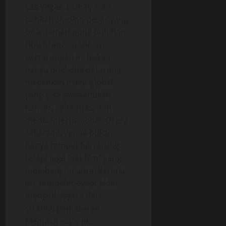
Las Vegas, Dubai, atau
bahkan stadion besar yang
bisa menampung puluhan
ribu orang. Selain itu,
pertarungan ini bukan
hanya duel dua petarung,
melainkan event global
yang bisa memadukan
konser, selebritas, dan
media internasional. Di era
sekarang, venue bukan
hanya tempat bertarung,
tetapi juga “set film” yang
membangun aura. Karena
itu, atmosfer event akan
menjadi bagian dari
strategi pemasaran.
Menurut saya, jika