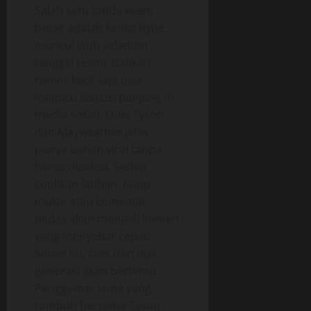
Salah satu tanda event
besar adalah ketika hype
muncul jauh sebelum
tanggal resmi. Bahkan
rumor kecil saja bisa
memicu diskusi panjang di
media sosial. Duel Tyson
dan Mayweather jelas
punya bahan viral tanpa
harus dipaksa. Setiap
cuplikan latihan, tatap
muka, atau komentar
pedas akan menjadi konten
yang menyebar cepat.
Selain itu, fans dari dua
generasi akan bertemu.
Penggemar lama yang
tumbuh bersama Tyson