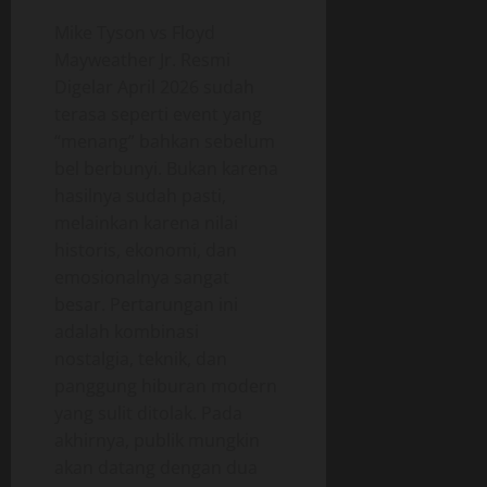
Mike Tyson vs Floyd
Mayweather Jr. Resmi
Digelar April 2026 sudah
terasa seperti event yang
“menang” bahkan sebelum
bel berbunyi. Bukan karena
hasilnya sudah pasti,
melainkan karena nilai
historis, ekonomi, dan
emosionalnya sangat
besar. Pertarungan ini
adalah kombinasi
nostalgia, teknik, dan
panggung hiburan modern
yang sulit ditolak. Pada
akhirnya, publik mungkin
akan datang dengan dua