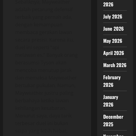
Sebaliknya, Mayweather
2026
adalah petarung defensif
July 2026
terbaik yang pernah ada,
dengan kemampuan
June 2026
membaca gerakan lawan
secara presisi. Karena itu,
May 2026
duel ini seperti “api
April 2026
melawan es.” Banyak orang
berasumsi Tyson akan
March 2026
mencoba menutup jarak
February
dan memaksa Mayweather
2026
bertukar pukulan. Namun,
Mayweather justru paling
January
berbahaya ketika lawan
2026
kehilangan kesabaran.
Menurut saya, daya tarik
December
terbesar duel ini bukan
2025
siapa yang lebih hebat,