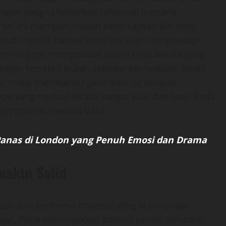
ntangan yang ia lontarkan langsung menarik
berani ini memperlihatkan kepercayaan diri yang
mat menilai bahwa Price kini siap menghadapi
omen ini juga memperkuat posisi tinju wanita yang
ngan tersebut bukan sekadar pernyataan, tetapi
r mulai membandingkan duel ini dengan
hype yang muncul terasa sangat kuat dan luas. Pada
n potensi rivalitas baru.
l Panas di London yang Penuh Emosi dan Drama
makin Solid
epas dari performa impresif yang ia tampilkan
awal, Price menunjukkan kontrol penuh terhadap