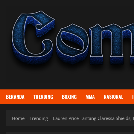
Skip
to
content
BERANDA
TRENDING
BOXING
MMA
NASIONAL
Home
Trending
Lauren Price Tantang Claressa Shields