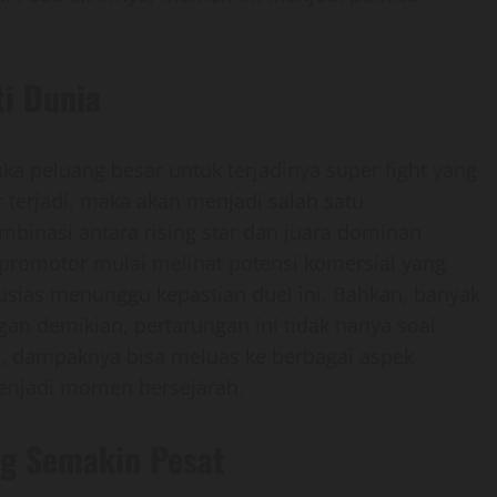
ti Dunia
a peluang besar untuk terjadinya super fight yang
r terjadi, maka akan menjadi salah satu
kombinasi antara rising star dan juara dominan
, promotor mulai melihat potensi komersial yang
ntusias menunggu kepastian duel ini. Bahkan, banyak
an demikian, pertarungan ini tidak hanya soal
itu, dampaknya bisa meluas ke berbagai aspek
 menjadi momen bersejarah.
ng Semakin Pesat