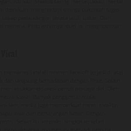
ingan. Bahkan, Shields sering menunjukkan mental
gan demikian, menghadapi dirinya bukanlah tugas
setiap pertandingan terasa lebih besar. Oleh
gat menarik. Pada akhirnya, duel ini menghadirkan
Viral
n memanas setelah momen face-off terjadi di atas
aik dan langsung berhadapan dengan Price. Selain
 menunjukkan ekspresi penuh percaya diri. Oleh
i media sosial. Banyak penggemar mulai
si lain, media juga memperkuat narasi rivalitas
bagai awal dari pertarungan besar. Dengan
stis. Selain itu, interaksi singkat tersebut
i. Pada akhirnya, momen ini menjadi pemicu