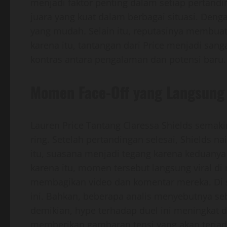
menjadi faktor penting dalam setiap pertand
juara yang kuat dalam berbagai situasi. Den
yang mudah. Selain itu, reputasinya membuat 
karena itu, tantangan dari Price menjadi san
kontras antara pengalaman dan potensi baru.
Momen Face-Off yang Langsung 
Lauren Price Tantang Claressa Shields semaki
ring. Setelah pertandingan selesai, Shields n
itu, suasana menjadi tegang karena keduanya
karena itu, momen tersebut langsung viral d
membagikan video dan komentar mereka. Di si
ini. Bahkan, beberapa analis menyebutnya se
demikian, hype terhadap duel ini meningkat dra
memberikan gambaran tensi yang akan terjad