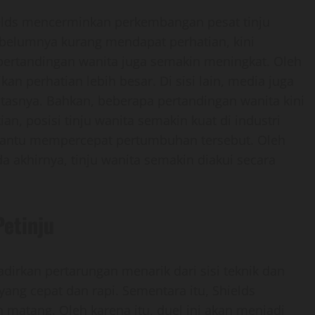
elds mencerminkan perkembangan pesat tinju
sebelumnya kurang mendapat perhatian, kini
s pertandingan wanita juga semakin meningkat. Oleh
n perhatian lebih besar. Di sisi lain, media juga
asnya. Bahkan, beberapa pertandingan wanita kini
n, posisi tinju wanita semakin kuat di industri
membantu mempercepat pertumbuhan tersebut. Oleh
a akhirnya, tinju wanita semakin diakui secara
etinju
dirkan pertarungan menarik dari sisi teknik dan
 yang cepat dan rapi. Sementara itu, Shields
matang. Oleh karena itu, duel ini akan menjadi