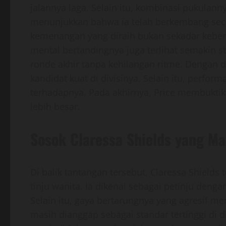
jalannya laga. Selain itu, kombinasi pukulannya 
menunjukkan bahwa ia telah berkembang secara
kemenangan yang diraih bukan sekadar keberunt
mental bertandingnya juga terlihat semakin 
ronde akhir tanpa kehilangan ritme. Dengan d
kandidat kuat di divisinya. Selain itu, perfor
terhadapnya. Pada akhirnya, Price membukti
lebih besar.
Sosok Claressa Shields yang M
Di balik tantangan tersebut, Claressa Shields
tinju wanita. Ia dikenal sebagai petinju deng
Selain itu, gaya bertarungnya yang agresif me
masih dianggap sebagai standar tertinggi di div