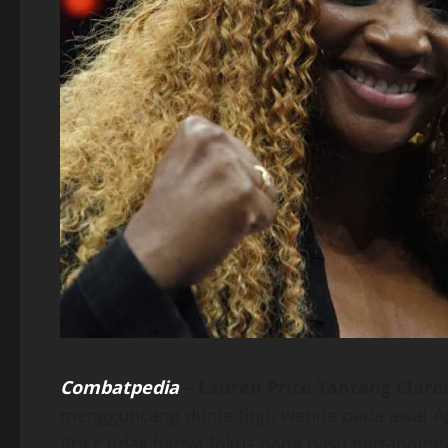
Combatpedia
–
Lauren Price Tantang Clare
mengguncang dunia tinju wanita pada awal Ap
Price tidak hanya fokus pada hasil pertandin