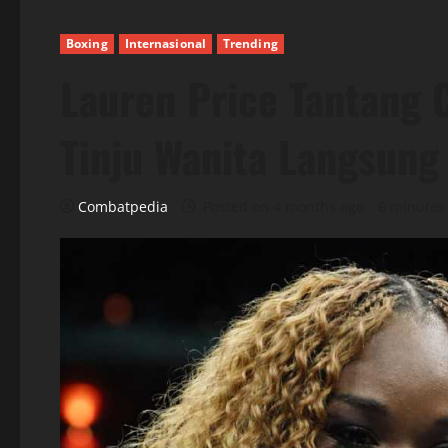
Boxing
Internasional
Trending
Lauren Price Tantang C
Tinju Wanita Langsun
Combatpedia
Posted on 4 months ago
6 minutes