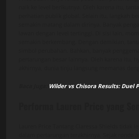
naik ke level berikutnya. Oleh karena itu, ta
perhatian publik global. Selain itu, langkah 
semakin matang dalam dirinya. Banyak penga
lawan dengan level tertinggi. Di sisi lain, m
semakin berkembang. Dengan demikian, tanta
simbol perubahan. Bahkan, banyak penggema
pertarungan besar lainnya. Oleh karena itu, 
akhirnya, dunia tinju langsung memanas denga
Baca Juga:
Wilder vs Chisora Results: Due
Performa Lauren Price yang Se
Lauren Price Tantang Claressa Shields tidak l
dalam pertarungan terakhirnya. Sejak ronde 