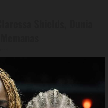
laressa Shields, Dunia
g Memanas
 read