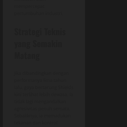
mempercepat
pertumbuhan industri.
Strategi Teknis
yang Semakin
Matang
Jika dibandingkan dengan
performanya lima tahun
lalu, gaya bertarung Shields
kini terlihat lebih dewasa. Ia
tidak lagi mengandalkan
agresivitas penuh semata.
Sebaliknya, ia memadukan
tekanan dan kontrol