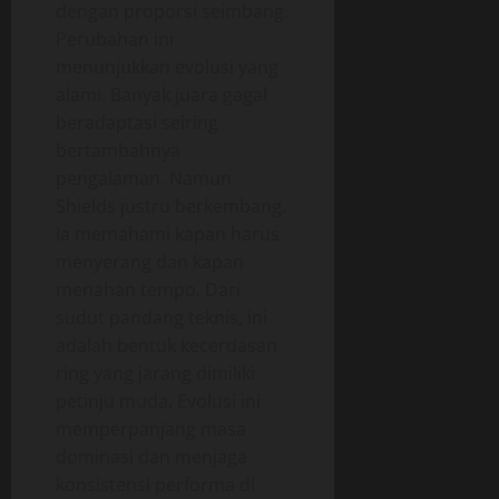
dengan proporsi seimbang.
Perubahan ini
menunjukkan evolusi yang
alami. Banyak juara gagal
beradaptasi seiring
bertambahnya
pengalaman. Namun
Shields justru berkembang.
Ia memahami kapan harus
menyerang dan kapan
menahan tempo. Dari
sudut pandang teknis, ini
adalah bentuk kecerdasan
ring yang jarang dimiliki
petinju muda. Evolusi ini
memperpanjang masa
dominasi dan menjaga
konsistensi performa di