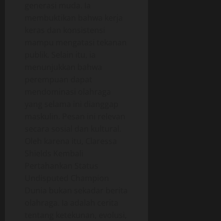
generasi muda. Ia
membuktikan bahwa kerja
keras dan konsistensi
mampu mengatasi tekanan
publik. Selain itu, ia
menunjukkan bahwa
perempuan dapat
mendominasi olahraga
yang selama ini dianggap
maskulin. Pesan ini relevan
secara sosial dan kultural.
Oleh karena itu, Claressa
Shields Kembali
Pertahankan Status
Undisputed Champion
Dunia bukan sekadar berita
olahraga. Ia adalah cerita
tentang ketekunan, evolusi,