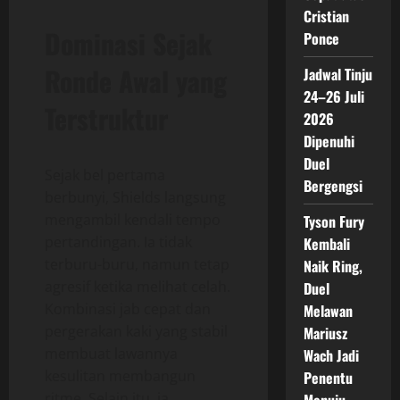
Cristian
Dominasi Sejak
Ponce
Ronde Awal yang
Jadwal Tinju
24–26 Juli
Terstruktur
2026
Dipenuhi
Duel
Sejak bel pertama
Bergengsi
berbunyi, Shields langsung
mengambil kendali tempo
Tyson Fury
pertandingan. Ia tidak
Kembali
terburu-buru, namun tetap
Naik Ring,
agresif ketika melihat celah.
Duel
Kombinasi jab cepat dan
Melawan
pergerakan kaki yang stabil
Mariusz
membuat lawannya
Wach Jadi
kesulitan membangun
Penentu
ritme. Selain itu, ia