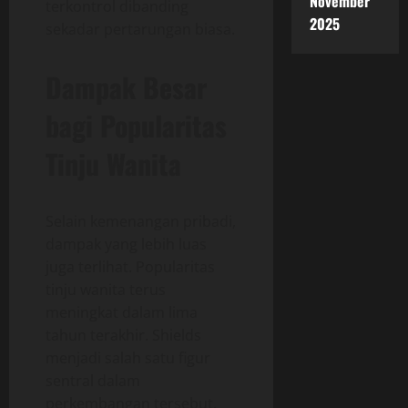
November
terkontrol dibanding
2025
sekadar pertarungan biasa.
Dampak Besar
bagi Popularitas
Tinju Wanita
Selain kemenangan pribadi,
dampak yang lebih luas
juga terlihat. Popularitas
tinju wanita terus
meningkat dalam lima
tahun terakhir. Shields
menjadi salah satu figur
sentral dalam
perkembangan tersebut.