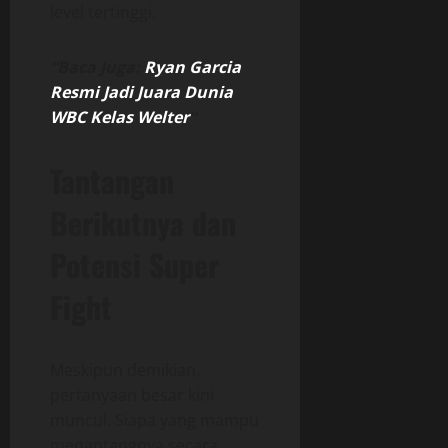
level tertinggi.
“Baca Juga:
Ryan Garcia
Resmi Jadi Juara Dunia
WBC Kelas Welter
“
Tantangan
Berikutnya dan
Potensi Super
Fight
Meskipun demikian,
pertanyaan besar kini
muncul. Siapa yang mampu
menantangnya secara