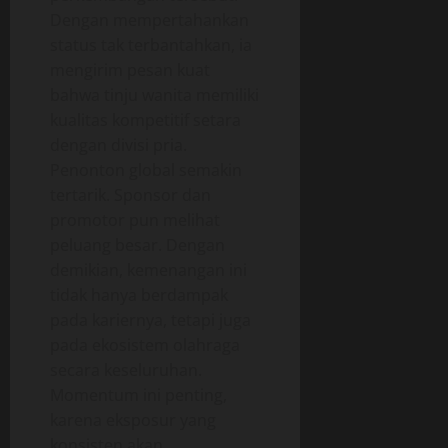
Dengan mempertahankan
status tak terbantahkan, ia
mengirim pesan kuat
bahwa tinju wanita memiliki
kualitas kompetitif setara
dengan divisi pria.
Penonton global semakin
tertarik. Sponsor dan
promotor pun melihat
peluang besar. Dengan
demikian, kemenangan ini
tidak hanya berdampak
pada kariernya, tetapi juga
pada ekosistem olahraga
secara keseluruhan.
Momentum ini penting,
karena eksposur yang
konsisten akan