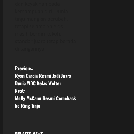
dan keyakinan pada
kemampuan diri. Dunia
tinju mungkin berubah,
tetapi selama Shields
masih berdiri kokoh,
standar juara tetap berada
di tangannya.
P
Previous:
Ryan Garcia Resmi Jadi Juara
o
Dunia WBC Kelas Welter
Next:
s
Molly McCann Resmi Comeback
t
ke Ring Tinju
n
a
RELATED NEWS