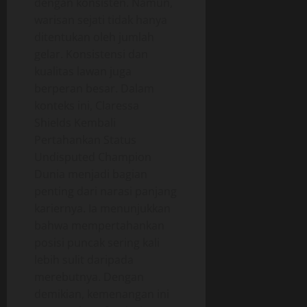
dengan konsisten. Namun,
warisan sejati tidak hanya
ditentukan oleh jumlah
gelar. Konsistensi dan
kualitas lawan juga
berperan besar. Dalam
konteks ini, Claressa
Shields Kembali
Pertahankan Status
Undisputed Champion
Dunia menjadi bagian
penting dari narasi panjang
kariernya. Ia menunjukkan
bahwa mempertahankan
posisi puncak sering kali
lebih sulit daripada
merebutnya. Dengan
demikian, kemenangan ini