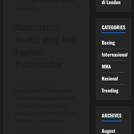
di London
psikologis.
Konsistensi
CATEGORIES
Mental yang Jadi
Boxing
Fondasi
Internasional
Keberhasilan
MMA
Nasional
Namun demikian,
Trending
keunggulan Shields tidak
hanya terletak pada teknik.
Ia memiliki mental baja
yang jarang ditemui. Dalam
ARCHIVES
beberapa wawancara
sebelumnya, ia sering
August