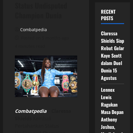
Status Undisputed
RECENT
Champion Dunia
POSTS
Combatpedia
Claressa
Posted on 5 months ago
Shields Siap
4 minutes read
Rebut Gelar
Kaye Scott
dalam Duel
Dunia 15
Agustus
Lennox
Lewis
Ragukan
Combatpedia
–
Claressa
Masa Depan
Shields
Kembali
Anthony
Pertahankan Status
Joshua,