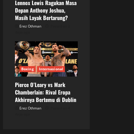
Lennox Lewis Ragukan Masa
Depan Anthony Joshua,
Masih Layak Bertarung?
Erez Othman
Posted on 2
days ago
Boxing
Internasional
Pierce O’Leary vs Mark
Chamberlain: Rival Eropa
Akhirnya Bertemu di Dublin
Erez Othman
Posted on 4
days ago