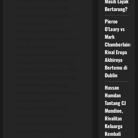
Undisputed Champion
Masih Layak
Dunia menjadi sorotan
Bertarung?
utama dunia tinju pada 23
Pierce
Februari 2026.
O’Leary vs
Kemenangan ini bukan
Mark
sekadar mempertahankan
Chamberlain:
sabuk, melainkan
Rival Eropa
penegasan bahwa ia masih
Akhirnya
menjadi standar tertinggi
Bertemu di
di kelas berat wanita. Sejak
Dublin
awal karier profesionalnya,
Shields dikenal sebagai
Hassan
petinju dengan disiplin luar
Hamdan
biasa dan mental
Tantang CJ
kompetitif yang jarang
Mundine,
goyah. Oleh karena itu,
Rivalitas
setiap pertandingannya
Keluarga
selalu menghadirkan
Kembali