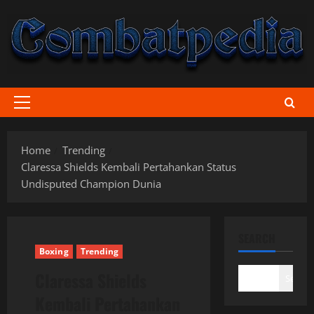
Skip
to
content
Primary
Menu
Home
Trending
Claressa Shields Kembali Pertahankan Status
Undisputed Champion Dunia
SEARCH
Boxing
Trending
Claressa Shields
Search
Kembali Pertahankan