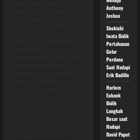
Menuju
menunjukkan kecerdasan
Anthony
membaca arah serangan.
Joshua
Hal ini membuat
Shokichi
pertarungan terlihat
Iwata Bidik
timpang secara teknis.
Pertahanan
Banyak analis menyebut
Gelar
bahwa kontrol jarak
Perdana
menjadi kunci utama. Saya
Saat Hadapi
melihat pertandingan ini
Erik Badillo
sebagai contoh bagaimana
teknik mengalahkan emosi.
Harlem
Shields tidak terpancing
Eubank
tekanan, melainkan
Bidik
membangun kemenangan
Langkah
secara sistematis. Dengan
Besar saat
pendekatan seperti ini, ia
Hadapi
tidak hanya menang angka,
David Papot
tetapi juga menang secara