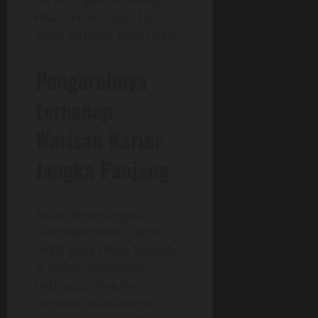
bisa menjadi salah satu
event terbesar tahun 2026.
Pengaruhnya
terhadap
Warisan Karier
Jangka Panjang
Setiap kemenangan
membawa Shields lebih
dekat pada status legenda.
Ia sudah mengoleksi
berbagai sabuk dan
mempertahankannya