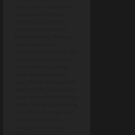
serius? Divisi kelas berat
wanita saat ini belum
memiliki rival dengan
popularitas dan rekam
jejak sebanding. Namun,
dunia tinju selalu
menghadirkan kejutan. Bisa
saja muncul talenta baru
atau bahkan duel lintas
divisi. Menurut analisis
saya, Shields kemungkinan
akan memilih pertarungan
yang memberi nilai historis.
Super fight dengan bintang
baru dapat meningkatkan
daya tarik global. Jika
strategi promosi tepat,
pertarungan berikutnya