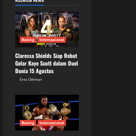
v
i
g
Boxing
Internasional
a
Claressa Shields Siap Rebut
t
Gelar Kaye Scott dalam Duel
Dunia 15 Agustus
i
Erez Othman
Posted on 9
o
hours ago
n
Boxing
Internasional