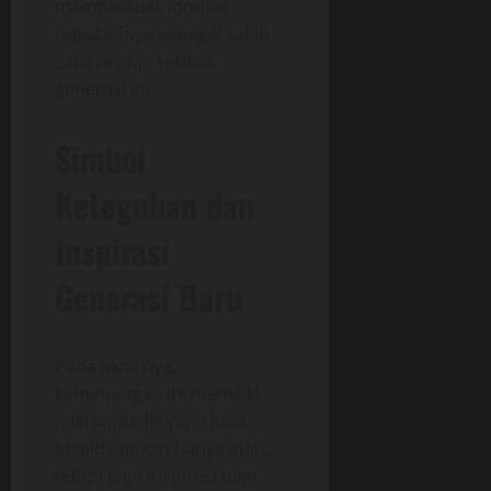
memperkuat fondasi
reputasinya sebagai salah
satu petinju terbaik
generasi ini.
Simbol
Keteguhan dan
Inspirasi
Generasi Baru
Pada akhirnya,
kemenangan ini memiliki
nilai simbolik yang kuat.
Shields bukan hanya atlet,
tetapi juga inspirasi bagi