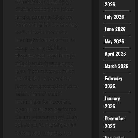
menekankan pentingnya
2026
disiplin latihan dan fokus
July 2026
jangka panjang. Sikap ini
tercermin jelas di atas ring.
June 2026
Ketika lawan mencoba
meningkatkan tekanan, ia
May 2026
tetap tenang. Bahkan,
April 2026
ekspresi wajahnya hampir
tidak berubah sepanjang
March 2026
laga. Menurut saya, inilah
February
pembeda utama antara
2026
juara sementara dan juara
sejati. Mental stabil
January
memungkinkan seorang
2026
petinju menjaga performa
dalam tekanan tinggi. Oleh
December
sebab itu, kemenangan ini
2025
terasa lebih matang dan