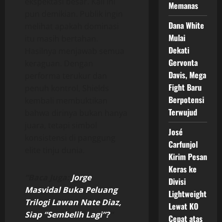
ekspektasi besar. Kali ini
Memanas
pun demikian. Publik ingin
Dana White
melihat apakah dominasi
Mulai
itu masih bertahan.
Dekati
Hasilnya menjawab semua
Gervonta
keraguan. Dengan
Davis, Mega
performa terukur dan
Fight Baru
penuh kontrol, Shields
Berpotensi
kembali membuktikan
Terwujud
bahwa dirinya bukan hanya
juara, tetapi simbol
José
konsistensi di panggung
Carfunjol
elite tinju dunia.
Kirim Pesan
Keras ke
“Baca Juga:
Jorge
Divisi
Masvidal Buka Peluang
Lightweight
Trilogi Lawan Nate Diaz,
Lewat KO
Siap “Sembelih Lagi”?
“
Cepat atas