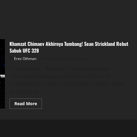
Khamzat Chimaev Akhirnya Tumbang! Sean Strickland Rebut
Sabuk UFC 328
Erez Othman
Posted on 3 months ago
Combatpedia – Khamzat Chimaev akhirnya
merasakan kekalahan pertama dalam karier
profesionalnya setelah duel panas melawan Sean
Strickland di...
Read
Read More
more
about
Khamzat
Chimaev
Akhirnya
Tumbang!
Sean