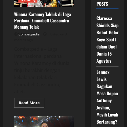
POSTS
Winona Karamoy Takluk di Laga
Claressa
Perdana, Emmabell Cassandra
Shields Siap
Menang Telak
Rebut Gelar
Combatpedia
Posted on 3
Kaye Scott
months ago
dalam Duel
Combatpedia – Laga
Dunia 15
internasional perdana
Agustus
Winona Karamoy di dunia
tinju berakhir dengan
Lennox
kekalahan telak dari
Lewis
Emmabell Cassandra,
Ragukan
atlet...
Masa Depan
Anthony
Read
Read More
more
Joshua,
about
Masih Layak
Winona
Karamoy
Bertarung?
Takluk
di