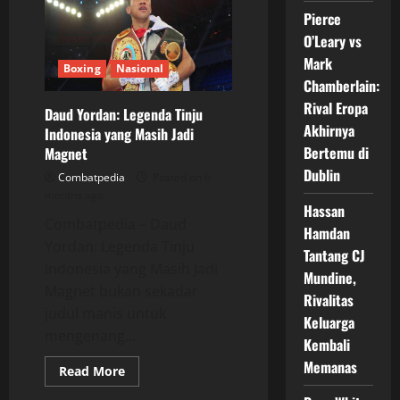
Laga
Pierce
Perdana,
Emmabell
O’Leary vs
Cassandra
Menang
Mark
Boxing
Nasional
Telak
Chamberlain:
Rival Eropa
Daud Yordan: Legenda Tinju
Akhirnya
Indonesia yang Masih Jadi
Bertemu di
Magnet
Dublin
Combatpedia
Posted on 6
months ago
Hassan
Combatpedia – Daud
Hamdan
Yordan: Legenda Tinju
Tantang CJ
Indonesia yang Masih Jadi
Mundine,
Magnet bukan sekadar
Rivalitas
judul manis untuk
Keluarga
mengenang...
Kembali
Memanas
Read
Read More
more
about