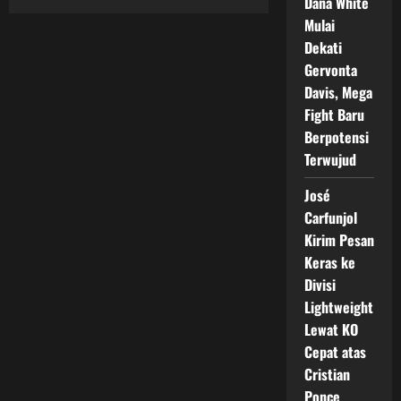
Dana White
Daud
Yordan:
Mulai
Legenda
Tinju
Dekati
Indonesia
Gervonta
yang
Masih
Davis, Mega
Jadi
Magnet
Fight Baru
Berpotensi
Terwujud
José
Carfunjol
Kirim Pesan
Keras ke
Divisi
Lightweight
Lewat KO
Cepat atas
Cristian
Ponce