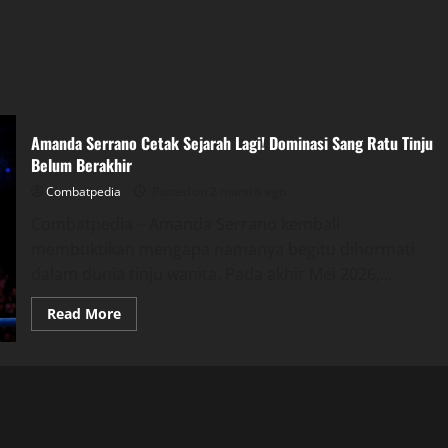
Amanda Serrano Cetak Sejarah Lagi! Dominasi Sang Ratu Tinju
Belum Berakhir
Combatpedia
Posted on 2 months ago
Combatpedia – Amanda Serrano kembali
membuktikan mengapa namanya begitu dihormati
dalam dunia tinju wanita. Pada akhir Mei 2026,...
Read
Read More
more
about
Amanda
Serrano
Cetak
Sejarah
Lagi!
Dominasi
Sang