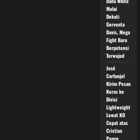
Dana White
Mulai
Dekati
Gervonta
Davis, Mega
Fight Baru
Berpotensi
Terwujud
José
Carfunjol
Kirim Pesan
Keras ke
Divisi
Lightweight
Lewat KO
Cepat atas
Cristian
Ponce