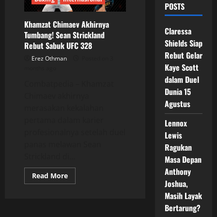
POSTS
Khamzat Chimaev Akhirnya
Claressa
Tumbang! Sean Strickland
Shields Siap
Rebut Sabuk UFC 328
Rebut Gelar
Erez Othman
Posted on 3
Kaye Scott
months ago
dalam Duel
Combatpedia – Khamzat
Dunia 15
Chimaev akhirnya
Agustus
merasakan kekalahan
pertama dalam karier
Lennox
profesionalnya setelah duel
Lewis
panas melawan Sean
Ragukan
Strickland di...
Masa Depan
Anthony
Read
Read More
more
Joshua,
about
Masih Layak
Khamzat
Chimaev
Bertarung?
Akhirnya
Tumbang!