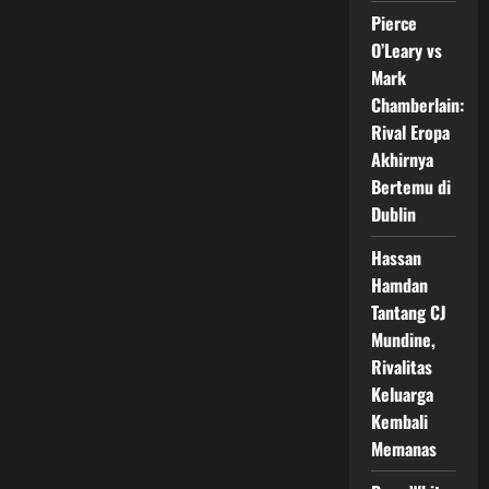
Sean
Pierce
Strickland
Rebut
O’Leary vs
Sabuk
UFC
Mark
328
Chamberlain:
Rival Eropa
Akhirnya
Bertemu di
Dublin
Hassan
Hamdan
Tantang CJ
Mundine,
Rivalitas
Keluarga
Kembali
Memanas