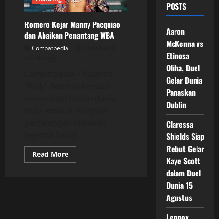
POSTS
Romero Kejar Manny Pacquiao
Aaron
dan Abaikan Penantang WBA
McKenna vs
Combatpedia
Posted on 8
Etinosa
months ago
Oliha, Duel
Combatpedia – Rolando
Gelar Dunia
“Rolly” Romero kembali
Panaskan
menarik perhatian dunia
Dublin
tinju ketika ia mengejar
pertarungan melawan
Claressa
legenda hidup...
Shields Siap
Rebut Gelar
Read
Read More
Kaye Scott
more
about
dalam Duel
Romero
Kejar
Dunia 15
Manny
Pacquiao
Agustus
dan
Abaikan
Penantang
Lennox