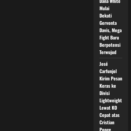
Dana White
Mulai
Dekati
Gervonta
Davis, Mega
Fight Baru
Berpotensi
Terwujud
José
Carfunjol
Kirim Pesan
Keras ke
Divisi
Lightweight
Lewat KO
Cepat atas
Cristian
Ponce