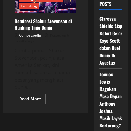
POSTS
Trending
Claressa
Dominasi Shakur Stevenson di
Shields Siap
Ranking Tinju Dunia
Rebut Gelar
Combatpedia
Posted on 6
Kaye Scott
months ago
dalam Duel
Combatpedia – Shakur
Dunia 15
Stevenson, petinju asal
Agustus
Amerika Serikat, kini
menjadi salah satu nama
Lennox
besar yang menghiasi
Lewis
dunia...
Ragukan
Masa Depan
Read
Read More
more
Anthony
about
Joshua,
Dominasi
Shakur
Masih Layak
Stevenson
di
Bertarung?
Ranking