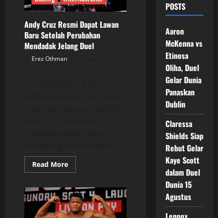
POSTS
Andy Cruz Resmi Dapat Lawan
Aaron
Baru Setelah Perubahan
McKenna vs
Mendadak Jelang Duel
Etinosa
Erez Othman
Posted on 1
Oliha, Duel
month ago
Gelar Dunia
Combatpedia – Kabar
Panaskan
terbaru datang dari dunia
Dublin
tinju internasional setelah
Andy Cruz dipastikan
Claressa
mendapat lawan baru
Shields Siap
menjelang pertarungan...
Rebut Gelar
Kaye Scott
Read
Read More
more
dalam Duel
about
Dunia 15
Andy
Cruz
Agustus
Resmi
Dapat
Lawan
Lennox