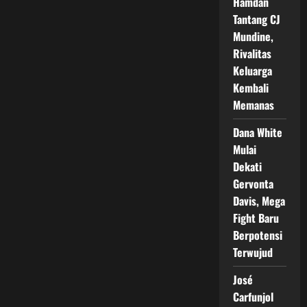
Hamdan
Masih
Mematikan!
Tantang CJ
Luis
Ortiz
Mundine,
Cetak
KO
Rivalitas
Brutal
Keluarga
dan
Gegerkan
Kembali
Dunia
Tinju
Memanas
Dana White
Mulai
Dekati
Gervonta
Davis, Mega
Fight Baru
Berpotensi
Terwujud
José
Carfunjol