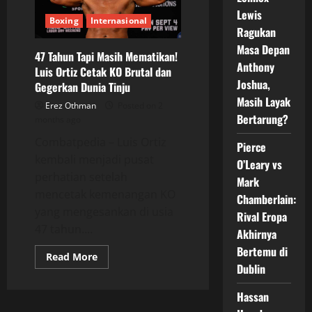
Baru
Setelah
Lewis
Perubahan
Boxing
Internasional
Mendadak
Ragukan
Jelang
Masa Depan
Duel
47 Tahun Tapi Masih Mematikan!
Anthony
Luis Ortiz Cetak KO Brutal dan
Joshua,
Gegerkan Dunia Tinju
Masih Layak
Erez Othman
Posted on 2
Bertarung?
months ago
Combatpedia – Luis Ortiz
Pierce
kembali menjadi pusat
O’Leary vs
perhatian setelah
Mark
mencetak kemenangan KO
Chamberlain:
yang mengesankan di usia
Rival Eropa
47 tahun....
Akhirnya
Bertemu di
Read
Read More
more
Dublin
about
47
Tahun
Hassan
Tapi