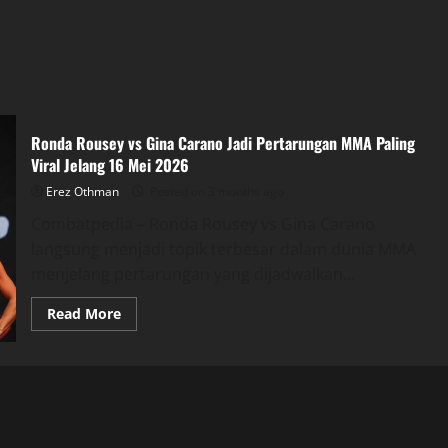
Ronda Rousey vs Gina Carano Jadi Pertarungan MMA Paling
Viral Jelang 16 Mei 2026
Erez Othman
Posted on 3 months ago
Combatpedia – Ronda Rousey vs Gina Carano
langsung menjadi topik terbesar dalam dunia MMA
menjelang pertarungan yang dijadwalkan...
Read
Read More
more
about
Ronda
Rousey
vs
Gina
Carano
Jadi
Pertarungan