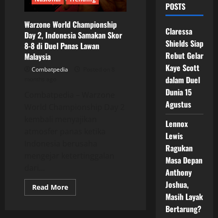
POSTS
Warzone World Championship
Claressa
Day 2, Indonesia Samakan Skor
Shields Siap
8-8 di Duel Panas Lawan
Rebut Gelar
Malaysia
Kaye Scott
Combatpedia
Posted on 8
dalam Duel
months ago
Dunia 15
Combatpedia – Warzone
Agustus
World Championship Day 2
kembali menyajikan
Lennox
atmosfer panas ketika
Lewis
Indonesia berusaha
Ragukan
mengejar ketertinggalan
Masa Depan
dari...
Anthony
Joshua,
Read
Read More
more
Masih Layak
about
Warzone
Bertarung?
World