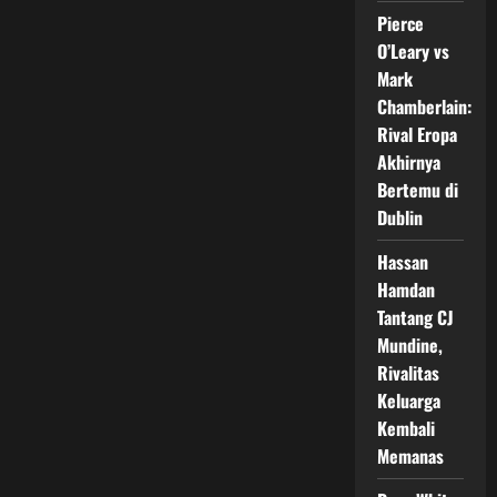
Championship
Pierce
Day
2,
O’Leary vs
Indonesia
Samakan
Mark
Skor
8-
Chamberlain:
8
di
Rival Eropa
Duel
Akhirnya
Panas
Lawan
Bertemu di
Malaysia
Dublin
Hassan
Hamdan
Tantang CJ
Mundine,
Rivalitas
Keluarga
Kembali
Memanas