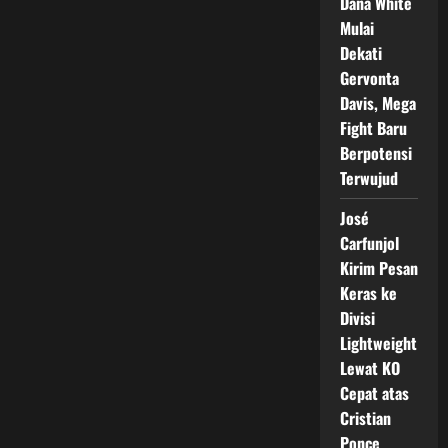
Dana White
Mulai
Dekati
Gervonta
Davis, Mega
Fight Baru
Berpotensi
Terwujud
José
Carfunjol
Kirim Pesan
Keras ke
Divisi
Lightweight
Lewat KO
Cepat atas
Cristian
Ponce