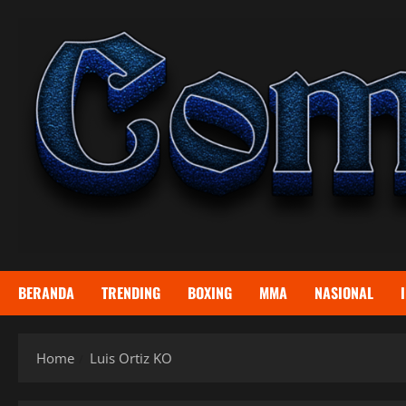
Skip
to
content
BERANDA
TRENDING
BOXING
MMA
NASIONAL
Home
Luis Ortiz KO