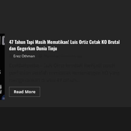
47 Tahun Tapi Masih Mematikan! Luis Ortiz Cetak KO Brutal
dan Gegerkan Dunia Tinju
Erez Othman
Posted on 2 months ago
Combatpedia – Luis Ortiz kembali menjadi pusat
perhatian setelah mencetak kemenangan KO yang
mengesankan di usia 47 tahun....
Read
Read More
more
about
47
Tahun
Tapi
Masih
Mematikan!
Luis
Ortiz