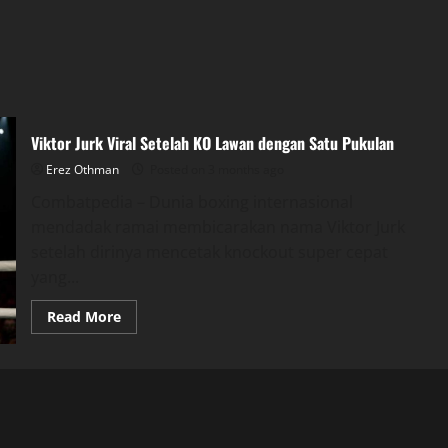
Viktor Jurk Viral Setelah KO Lawan dengan Satu Pukulan
Erez Othman
Posted on 3 months ago
Combatpedia – Dunia boxing internasional
mendadak ramai membicarakan nama Viktor Jurk
setelah dirinya mencetak knockout super cepat
yang...
Read
Read More
more
about
Viktor
Jurk
Viral
Setelah
KO
Lawan
dengan