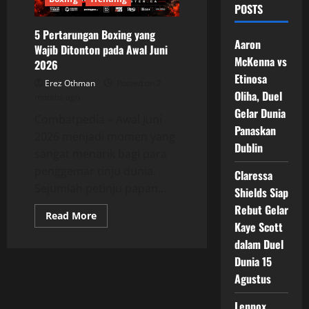
POSTS
5 Pertarungan Boxing yang
Aaron
Wajib Ditonton pada Awal Juni
McKenna vs
2026
Etinosa
Erez Othman
Posted on 2
Oliha, Duel
months ago
Gelar Dunia
Combatpedia – Awal Juni
Panaskan
2026 menjadi momen yang
Dublin
sangat menarik bagi para
penggemar tinju dunia.
Claressa
Sejumlah petinju papan...
Shields Siap
Rebut Gelar
Read
Read More
more
Kaye Scott
about
dalam Duel
5
Pertarungan
Dunia 15
Boxing
yang
Agustus
Wajib
Ditonton
pada
Lennox