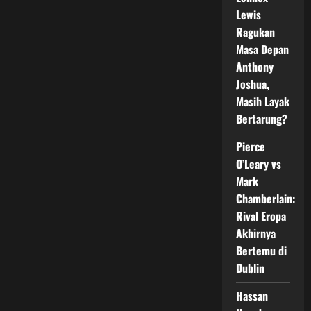
Awal
Juni
Lewis
2026
Ragukan
Masa Depan
Anthony
Joshua,
Masih Layak
Bertarung?
Pierce
O’Leary vs
Mark
Chamberlain:
Rival Eropa
Akhirnya
Bertemu di
Dublin
Hassan