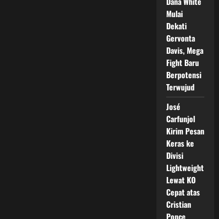
Dana White
Stevenson
di
Mulai
Ranking
Dekati
Tinju
Dunia
Gervonta
Davis, Mega
Fight Baru
Berpotensi
Terwujud
José
Carfunjol
Kirim Pesan
Keras ke
Divisi
Lightweight
Lewat KO
Cepat atas
Cristian
Ponce