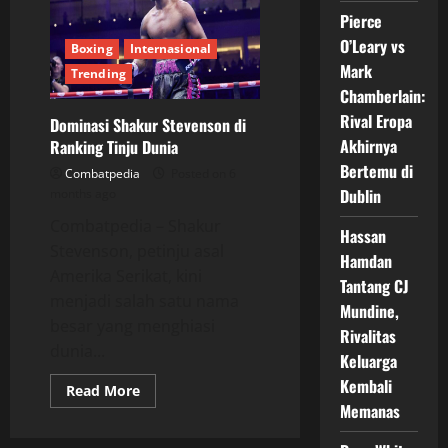
KO
Pierce
Spektakuler
Pertahankan
O’Leary vs
Boxing
Internasional
Gelar
Dunia
Mark
Trending
Chamberlain:
Rival Eropa
Dominasi Shakur Stevenson di
Akhirnya
Ranking Tinju Dunia
Bertemu di
Combatpedia
Posted on 6
Dublin
months ago
Combatpedia – Shakur
Hassan
Stevenson, petinju asal
Hamdan
Amerika Serikat, kini
Tantang CJ
menjadi salah satu nama
Mundine,
besar yang menghiasi
Rivalitas
dunia...
Keluarga
Kembali
Read
Read More
more
Memanas
about
Dominasi
Shakur