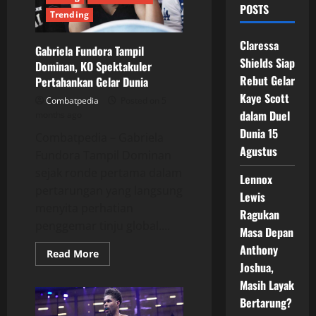
POSTS
Trending
Claressa
Gabriela Fundora Tampil
Shields Siap
Dominan, KO Spektakuler
Rebut Gelar
Pertahankan Gelar Dunia
Kaye Scott
Combatpedia
Posted on 5
dalam Duel
months ago
Dunia 15
Combatpedia – Gabriela
Agustus
Fundora Tampil Dominan
sejak ronde pertama dalam
Lennox
pertarungan yang langsung
Lewis
menyita perhatian
Ragukan
penggemar tinju global....
Masa Depan
Anthony
Read
Read More
more
Joshua,
about
Gabriela
Masih Layak
Fundora
Bertarung?
Tampil
Dominan,