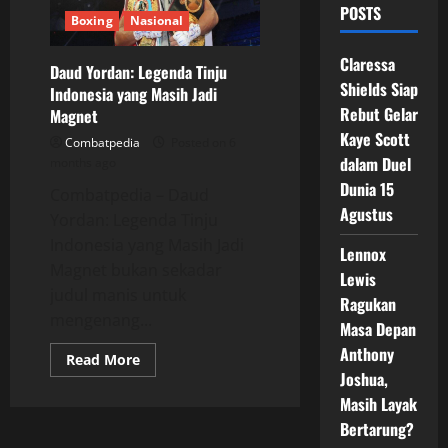
POSTS
Boxing
Nasional
Claressa
Daud Yordan: Legenda Tinju
Shields Siap
Indonesia yang Masih Jadi
Rebut Gelar
Magnet
Kaye Scott
Combatpedia
Posted on 6
dalam Duel
months ago
Dunia 15
Combatpedia – Daud
Agustus
Yordan: Legenda Tinju
Indonesia yang Masih Jadi
Lennox
Magnet bukan sekadar
Lewis
judul manis untuk
Ragukan
mengenang...
Masa Depan
Anthony
Read
Read More
more
Joshua,
about
Daud
Masih Layak
Yordan:
Bertarung?
Legenda
Tinju