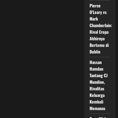
Indonesia
Pierce
yang
Masih
O’Leary vs
Jadi
Magnet
Mark
Chamberlain:
Rival Eropa
Akhirnya
Bertemu di
Dublin
Hassan
Hamdan
Tantang CJ
Mundine,
Rivalitas
Keluarga
Kembali
Memanas