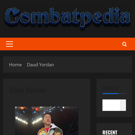
Skip
to
content
Primary
Menu
Home
Daud Yordan
Daud Yordan
SEARCH
Search
RECENT