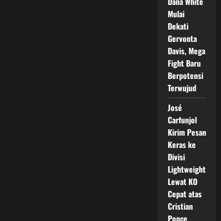
Dana White
Mulai
Dekati
Gervonta
Davis, Mega
Fight Baru
Berpotensi
Terwujud
José
Carfunjol
Kirim Pesan
Keras ke
Divisi
Lightweight
Lewat KO
Cepat atas
Cristian
Ponce