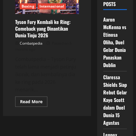
POSTS
Boxing
Internasional
Aaron
Tyson Fury Kembali ke Ring:
McKenna vs
Comeback yang Dinantikan
Etinosa
Dunia Tinju 2026
Oliha, Duel
Combatpedia
Posted on 6
Gelar Dunia
months ago
Panaskan
Combatpedia – Tyson Fury
Dublin
telah lama menjadi petinju
ikonik, dan kembalinya dia
Claressa
ke ring pada 2026
Shields Siap
menarik...
Rebut Gelar
Kaye Scott
Read
Read More
more
dalam Duel
about
Tyson
Dunia 15
Fury
Agustus
Kembali
ke
Ring:
Lennox
Comeback