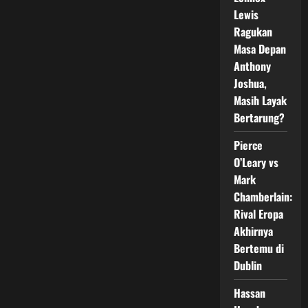
yang
Lewis
Dinantikan
Dunia
Ragukan
Tinju
2026
Masa Depan
Anthony
Joshua,
Masih Layak
Bertarung?
Pierce
O’Leary vs
Mark
Chamberlain:
Rival Eropa
Akhirnya
Bertemu di
Dublin
Hassan