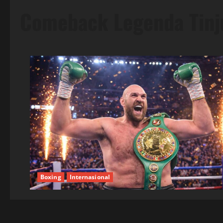
Comeback Legenda Tinj
Boxing
Internasional