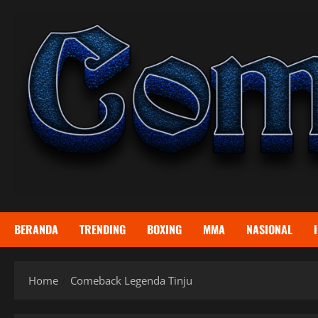
Skip
to
content
BERANDA
TRENDING
BOXING
MMA
NASIONAL
Home
Comeback Legenda Tinju