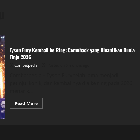
u
Tyson Fury Kembali ke Ring: Comeback yang Dinantikan Dunia
Tinju 2026
Combatpedia
Posted on 6 months ago
Combatpedia – Tyson Fury telah lama menjadi
petinju ikonik, dan kembalinya dia ke ring pada 2026
menarik...
Read
Read More
more
about
Tyson
Fury
Kembali
ke
Ring:
Comeback