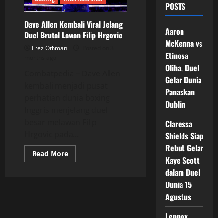
POSTS
Dave Allen Kembali Viral Jelang
Aaron
Duel Brutal Lawan Filip Hrgovic
McKenna vs
Erez Othman
Posted on 3
Etinosa
months ago
Oliha, Duel
Combatpedia – Dave Allen
Gelar Dunia
kembali menjadi pusat
Panaskan
perhatian dunia boxing
Dublin
Inggris menjelang duel
besar melawan Filip
Claressa
Hrgovic pada...
Shields Siap
Rebut Gelar
Read
Read More
Kaye Scott
more
about
dalam Duel
Dave
Allen
Dunia 15
Kembali
Viral
Agustus
Jelang
Duel
Brutal
Lennox