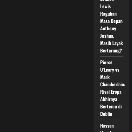
Lawan
Lewis
Filip
Hrgovic
Ragukan
Masa Depan
Anthony
Joshua,
Masih Layak
Bertarung?
Pierce
O’Leary vs
Mark
Chamberlain:
Rival Eropa
Akhirnya
Bertemu di
Dublin
Hassan