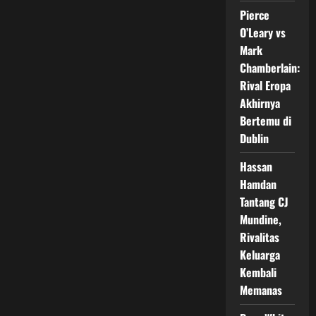
Jadi
Pertarungan
Pierce
MMA
Paling
O’Leary vs
Viral
Mark
Jelang
16
Chamberlain:
Mei
2026
Rival Eropa
Akhirnya
Bertemu di
Dublin
Hassan
Hamdan
Tantang CJ
Mundine,
Rivalitas
Keluarga
Kembali
Memanas