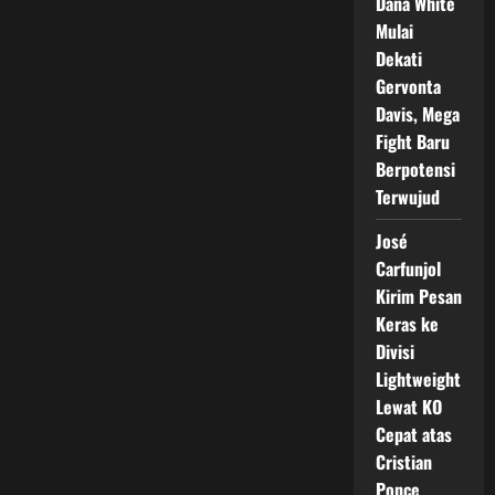
Dana White
Mulai
Dekati
Gervonta
Davis, Mega
Fight Baru
Berpotensi
Terwujud
José
Carfunjol
Kirim Pesan
Keras ke
Divisi
Lightweight
Lewat KO
Cepat atas
Cristian
Ponce